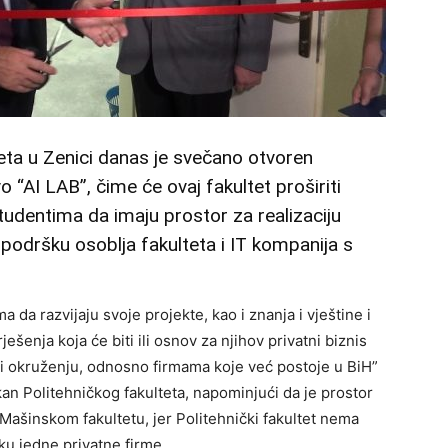
eta u Zenici danas je svečano otvoren
 “AI LAB”, čime će ovaj fakultet proširiti
tudentima da imaju prostor za realizaciju
z podršku osoblja fakulteta i IT kompanija s
 da razvijaju svoje projekte, kao i znanja i vještine i
ješenja koja će biti ili osnov za njihov privatni biznis
diti okruženju, odnosno firmama koje već postoje u BiH”
an Politehničkog fakulteta, napominjući da je prostor
i Mašinskom fakultetu, jer Politehnički fakultet nema
šku jedne privatne firme.