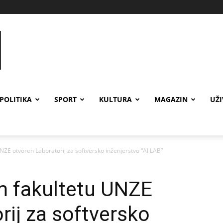
POLITIKA
SPORT
KULTURA
MAGAZIN
UŽ
NZE otvoren Laboratorij za softversko inženjerstvo “AI LAB”
m fakultetu UNZE
rij za softversko