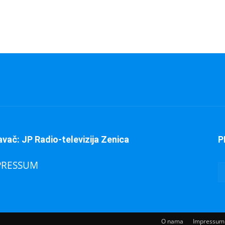
avač: JP Radio-televizija Zenica
P
PRESSUM
O nama
Impressum