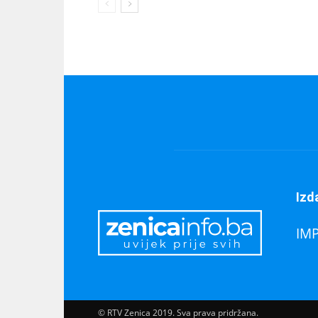
Izd
IM
© RTV Zenica 2019. Sva prava pridržana.