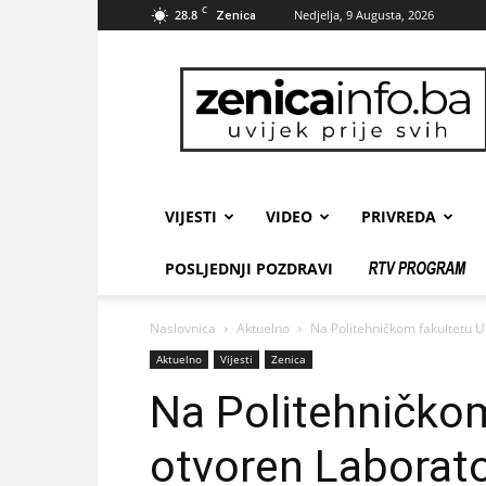
C
28.8
Nedjelja, 9 Augusta, 2026
Zenica
zenicainfo.ba
VIJESTI
VIDEO
PRIVREDA
POSLJEDNJI POZDRAVI
Naslovnica
Aktuelno
Na Politehničkom fakultetu U
Aktuelno
Vijesti
Zenica
Na Politehničko
otvoren Laborato