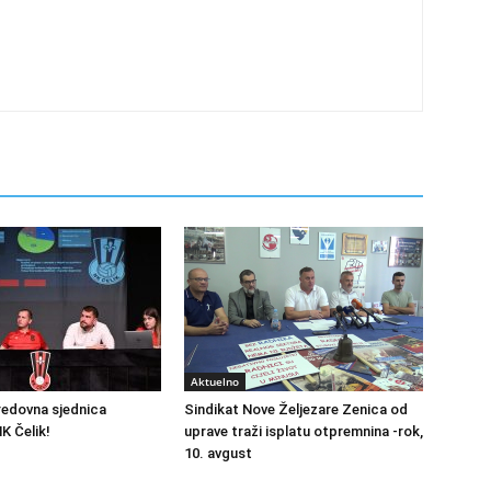
Aktuelno
redovna sjednica
Sindikat Nove Željezare Zenica od
K Čelik!
uprave traži isplatu otpremnina -rok,
10. avgust