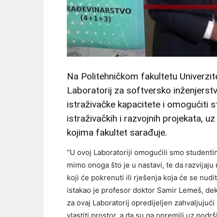
Na Politehničkom fakultetu Univerzit
Laboratorij za softversko inženjerstvo
istraživačke kapacitete i omogućiti s
istraživačkih i razvojnih projekata, u
kojima fakultet sarađuje.
“U ovoj Laboratoriji omogućili smo studentima
mimo onoga što je u nastavi, te da razvijaju r
koji će pokrenuti ili rješenja koja će se nu
istakao je profesor doktor Samir Lemeš, dek
za ovaj Laboratorij opredijeljen zahvaljujuć
vlastiti prostor, a da su ga opremili uz podr