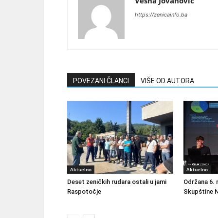
Vesna Jovanovic
https://zenicainfo.ba
POVEZANI ČLANCI
VIŠE OD AUTORA
Aktuelno
Aktuelno
Deset zeničkih rudara ostali u jami
Održana 6. 
Raspotočje
Skupštine N