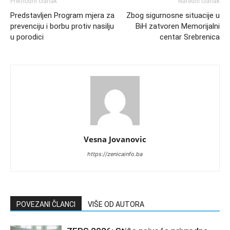
Prethodni članak
Naredni članak
Predstavljen Program mjera za
Zbog sigurnosne situacije u
prevenciju i borbu protiv nasilju
BiH zatvoren Memorijalni
u porodici
centar Srebrenica
Vesna Jovanovic
https://zenicainfo.ba
POVEZANI ČLANCI
VIŠE OD AUTORA