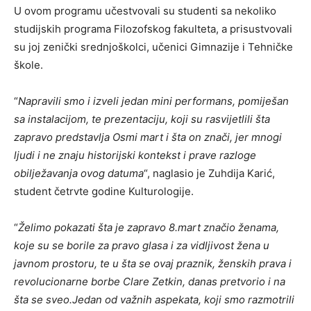
U ovom programu učestvovali su studenti sa nekoliko
studijskih programa Filozofskog fakulteta, a prisustvovali
su joj zenički srednjoškolci, učenici Gimnazije i Tehničke
škole.
“
Napravili smo i izveli jedan mini performans, pomiješan
sa instalacijom, te prezentaciju, koji su rasvijetlili šta
zapravo predstavlja Osmi mart i šta on znači, jer mnogi
ljudi i ne znaju historijski kontekst i prave razloge
obilježavanja ovog datuma
“, naglasio je Zuhdija Karić,
student četrvte godine Kulturologije.
“
Želimo pokazati šta je zapravo 8.mart značio ženama,
koje su se borile za pravo glasa i za vidljivost žena u
javnom prostoru, te u šta se ovaj praznik, ženskih prava i
revolucionarne borbe Clare Zetkin, danas pretvorio i na
šta se sveo.Jedan od važnih aspekata, koji smo razmotrili