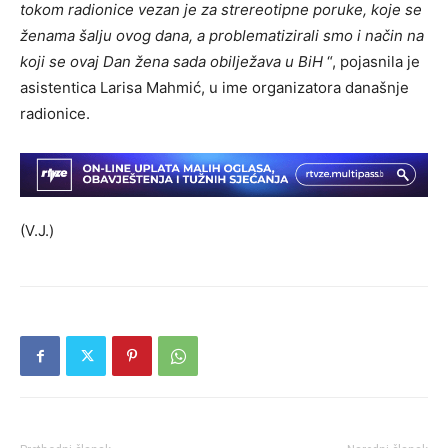
tokom radionice vezan je za strereotipne poruke, koje se
ženama šalju ovog dana, a problematizirali smo i način na
koji se ovaj Dan žena sada obilježava u BiH
“, pojasnila je
asistentica Larisa Mahmić, u ime organizatora današnje
radionice.
(V.J.)