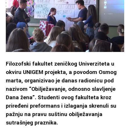
Filozofski fakultet zeničkog Univerziteta u
okviru UNIGEM projekta, a povodom Osmog
marta, organizivao je danas radionicu pod
nazivom “Obilježavanje, odnosno slavljenje
Dana žena”. Studenti ovog fakulteta kroz
priređeni preformans i izlaganja skrenuli su
pažnju na pravu suštinu obilježavanja
sutrašnjeg praznika.