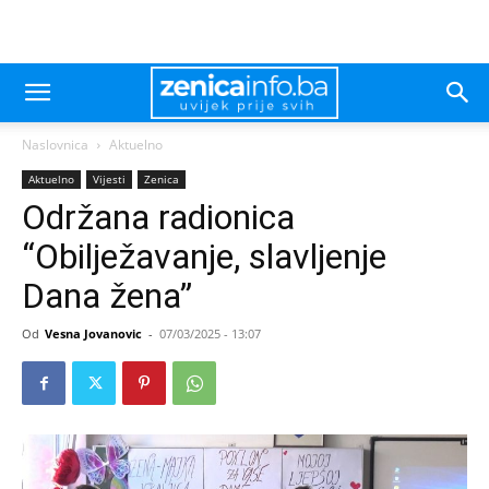
Naslovnica
Aktuelno
Aktuelno
Vijesti
Zenica
Održana radionica
“Obilježavanje, slavljenje
Dana žena”
Od
Vesna Jovanovic
-
07/03/2025 - 13:07