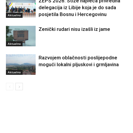
ZEPS 2026: Stiže najveća privredna
delegacija iz Libije koja je do sada
posjetila Bosnu i Hercegovinu
Aktuelno
Zenički rudari nisu izašli iz jame
Aktuelno
Razvojem oblačnosti poslijepodne
mogući lokalni pljuskovi i grmljavina
Aktuelno