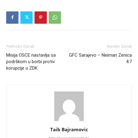
Prethodni članak
Naredni članak
Misija OSCE nastavlja sa
GFC Sarajevo – Neimari Zenica
podrškom u borbi protiv
4:7
korupcije u ZDK
Taib Bajramovic