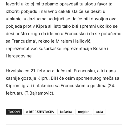
favoriti u kojoj mi trebamo opravdati tu ulogu favorita
izboriti pobjedu i naravno čekati šta će se desiti u
utakmici u Jazinama nadajući se da će biti dovoljna ova
pobjeda protiv Kipra ali isto tako biti spremni ukoliko se
desi nešto drugo da idemo u Francusku i da se potućemo
sa Francuzima“, rekao je Miralem Halilović,
reprezentativac košarkaške reprezentacije Bosne i
Hercegovine
Hrvatska će 21. februara dočekati Francusku, a tri dana
kasnije gostuje Kipru. BiH će osim spomenutog meča sa
Kiprom igrati i utakmicu sa Francuskom u gostima (24.
februar). (T.Bajramović).
TAGOVI
A REPREZENTACIJA
košarka
mejdan
tuzla