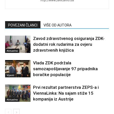
http://www.zenicainfo.ba
POVEZANI ČLANCI
VIŠE OD AUTORA
Zavod zdravstvenog osiguranja ZDK-
dodatni rok rudarima za ovjeru
zdravstvenih knjižica
Aktuelno
Vlada ZDK podržala
samozapošljavanje 97 pripadnika
boračke populacije
Vijesti
Prvi rezultat partnerstva ZEPS-a i
ViennaLinka: Na sajam stiže 15
kompanija iz Austrije
Aktuelno