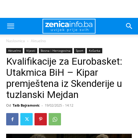
Naslovnica
Aktuelno
Aktuelno
Vijesti
Bosna i Hercegovina
Sport
Košarka
Kvalifikacije za Eurobasket:
Utakmica BiH – Kipar
premještena iz Skenderije u
tuzlanski Mejdan
Od
Taib Bajramovic
-
19/02/2025 - 14:12