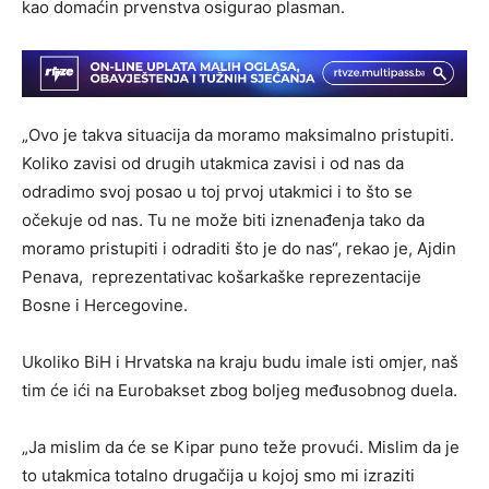
kao domaćin prvenstva osigurao plasman.
„Ovo je takva situacija da moramo maksimalno pristupiti.
Koliko zavisi od drugih utakmica zavisi i od nas da
odradimo svoj posao u toj prvoj utakmici i to što se
očekuje od nas. Tu ne može biti iznenađenja tako da
moramo pristupiti i odraditi što je do nas“, rekao je, Ajdin
Penava, reprezentativac košarkaške reprezentacije
Bosne i Hercegovine.
Ukoliko BiH i Hrvatska na kraju budu imale isti omjer, naš
tim će ići na Eurobakset zbog boljeg međusobnog duela.
„Ja mislim da će se Kipar puno teže provući. Mislim da je
to utakmica totalno drugačija u kojoj smo mi izraziti