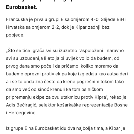
Eurobasket.
Francuska je prva u grupi E sa omjerom 4-0. Slijede BiH i
Hrvatska sa omjerom 2-2, dok je Kipar zadnji bez
pobjede.
„Što se tiče igrača svi su izuzetno raspoloženi i naravno
svi su uzbuđeni,a li eto ja bi uvijek volio da budem, od
prvog dana smo počeli da pričamo, koliko moramo da
budemo oprezni protiv ekipa koje izgledaju kao autsajderi
ali se to onda zna često da krene pogrešnim tokom tako
da smo već od sinoć krenuli ka tom psihičkom
pripremanju ekipe za ovu utakmicu protiv Kipra“, rekao je
Adis Bećiragić, selektor košarkaške reprezentacije Bosne
i Hercegovine.
Iz grupe E na Eurobasket idu dva najbolja tima, a Kipar je