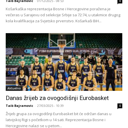
Taib Bajramovic
-
01/12/2025 - 08:53
0
Košarkaška reprezentacija Bosne i Hercegovine poražena je
večeras u Sarajevu od selekcije Srbije sa 72:74, u utakmice drugog
kola kvalifikacija za Svjetsko prvenstvo. Košarkaši BiH...
Aktuelno
Danas žrijeb za ovogodišnji Eurobasket
Taib Bajramovic
-
27/03/2025 - 10:39
0
Žrijeb grupa za ovogodišnji Eurobasket bit će održan danas u
latvijskoj Rigi s početkom u 14 sati. Reprezentacija Bosne i
Hercegovine nalazi se u petom...