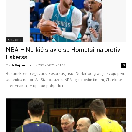
Aktuelno
NBA – Nurkić slavio sa Hornetsima protiv
Lakersa
Taib Bajramovic
-
20/02/2025 - 11:50
0
Bosanskohercegovački košarkaš Jusuf Nurkić odigrao je svoju prvu
utakmicu nakon All-Star pauze u NBA ligi s novim timom, Charlotte
Hornetsima, te upisao pobjedu u...