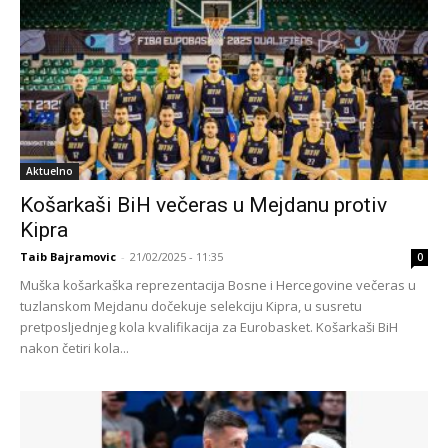
Aktuelno
Košarkaši BiH večeras u Mejdanu protiv
Kipra
Taib Bajramovic
-
21/02/2025 - 11:35
0
Muška košarkaška reprezentacija Bosne i Hercegovine večeras u
tuzlanskom Mejdanu dočekuje selekciju Kipra, u susretu
pretposljednjeg kola kvalifikacija za Eurobasket. Košarkaši BiH
nakon četiri kola...