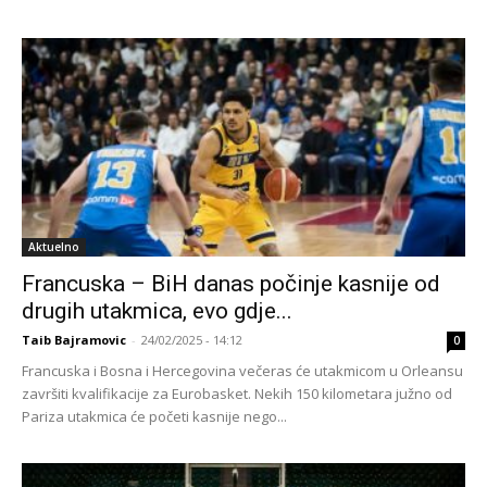
Aktuelno
Francuska – BiH danas počinje kasnije od
drugih utakmica, evo gdje...
Taib Bajramovic
-
24/02/2025 - 14:12
0
Francuska i Bosna i Hercegovina večeras će utakmicom u Orleansu
završiti kvalifikacije za Eurobasket. Nekih 150 kilometara južno od
Pariza utakmica će početi kasnije nego...