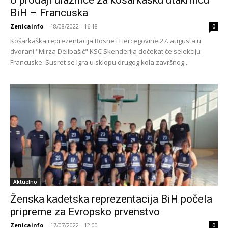
BiH – Francuska
Zenicainfo
-
18/08/2022 - 16:18
0
Košarkaška reprezentacija Bosne i Hercegovine 27. augusta u
dvorani "Mirza Delibašić" KSC Skenderija dočekat će selekciju
Francuske. Susret se igra u sklopu drugog kola završnog...
Aktuelno
Ženska kadetska reprezentacija BiH počela
pripreme za Evropsko prvenstvo
Zenicainfo
-
17/07/2022 - 12:00
0