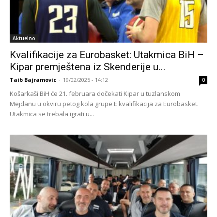
Aktuelno
Kvalifikacije za Eurobasket: Utakmica BiH –
Kipar premještena iz Skenderije u...
Taib Bajramovic
-
19/02/2025 - 14:12
0
Košarkaši BiH će 21. februara dočekati Kipar u tuzlanskom
Mejdanu u okviru petog kola grupe E kvalifikacija za Eurobasket.
Utakmica se trebala igrati u...