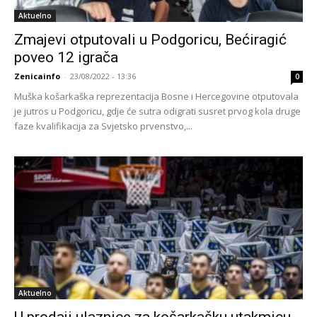
Aktuelno
Zmajevi otputovali u Podgoricu, Bećiragić
poveo 12 igrača
Zenicainfo
-
23/08/2022 - 13:36
0
Muška košarkaška reprezentacija Bosne i Hercegovine otputovala
je jutros u Podgoricu, gdje će sutra odigrati susret prvog kola druge
faze kvalifikacija za Svjetsko prvenstvo,...
Aktuelno
U prodaji ulaznice za košarkašku utakmicu