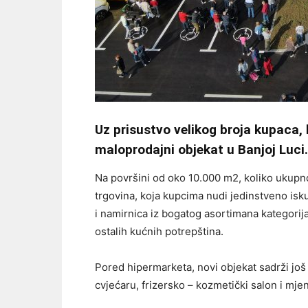
Uz prisustvo velikog broja kupaca, 
maloprodajni objekat u Banjoj Luci.
Na površini od oko 10.000 m2, koliko ukupn
trgovina, koja kupcima nudi jedinstveno isku
i namirnica iz bogatog asortimana kategorija
ostalih kućnih potrepština.
Pored hipermarketa, novi objekat sadrži još 
cvjećaru, frizersko – kozmetički salon i mje