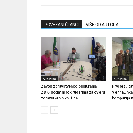
POVEZANI ČLANCI
VIŠE OD AUTORA
Aktuelno
Aktuelno
Zavod zdravstvenog osiguranja
Prvi rezult
ZDK- dodatni rok rudarima za ovjeru
ViennaLinka
zdravstvenih knjižica
kompanija iz