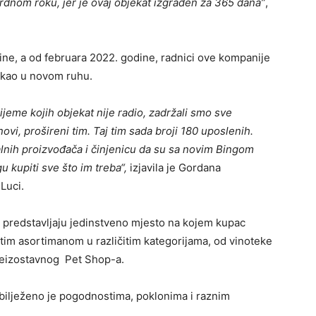
rdnom roku, jer je ovaj objekat izgrađen za 365 dana”
,
dine, a od februara 2022. godine, radnici ove kompanije
čekao u novom ruhu.
jeme kojih objekat nije radio, zadržali smo sve
novi, prošireni tim. Taj tim sada broji 180 uposlenih.
nih proizvođača i činjenicu da su sa novim Bingom
 kupiti sve što im treba“,
izjavila je Gordana
Luci.
a predstavljaju jedinstveno mjesto na kojem kupac
tim asortimanom u različitim kategorijama, od vinoteke
neizostavnog Pet Shop-a.
bilježeno je pogodnostima, poklonima i raznim