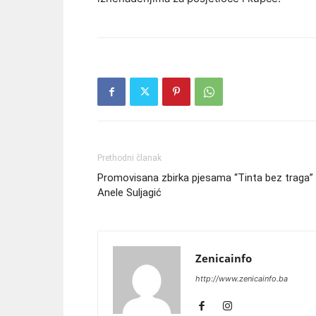
Prethodni članak
Promovisana zbirka pjesama “Tinta bez traga”
Anele Suljagić
Zenicainfo
http://www.zenicainfo.ba