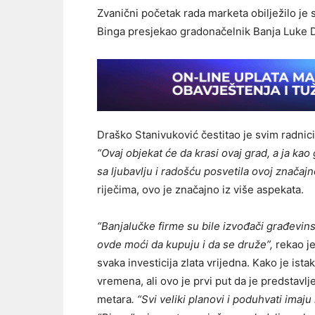
Zvanični početak rada marketa obilježilo je
Binga presjekao gradonačelnik Banja Luke 
Draško Stanivuković čestitao je svim radni
“Ovaj objekat će da krasi ovaj grad, a ja k
sa ljubavlju i radošću posvetila ovoj značajno
riječima, ovo je značajno iz više aspekata.
“Banjalučke firme su bile izvođači građevins
ovde moći da kupuju i da se druže”,
rekao je
svaka investicija zlata vrijedna. Kako je ist
vremena, ali ovo je prvi put da je predstavl
metara
. “Svi veliki planovi i poduhvati ima