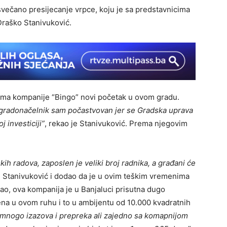
 svečano presijecanje vrpce, koju je sa predstavnicima
Draško Stanivuković.
cima kompanije “Bingo” novi početak u ovom gradu.
ao gradonačelnik sam počastvovan jer se Gradska uprava
j investiciji”
, rekao je Stanivuković. Prema njegovim
kih radova, zaposlen je veliki broj radnika, a građani će
 Stanivuković i dodao da je u ovim teškim vremenima
akao, ova kompanija je u Banjaluci prisutna dugo
jena u ovom ruhu i to u ambijentu od 10.000 kvadratnih
ju mnogo izazova i prepreka ali zajedno sa komapnijom