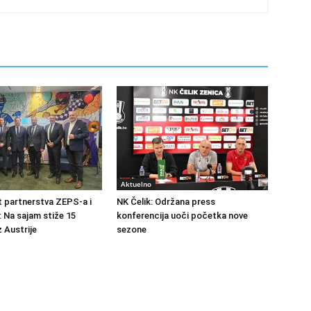
Aktuelno
at partnerstva ZEPS-a i
NK Čelik: Održana press
: Na sajam stiže 15
konferencija uoči početka nove
 Austrije
sezone