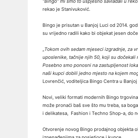
“Bingo” mi smo to uspješno savladali u reko
rekao je Stanivuković.
Bingo je prisutan u Banjoj Luci od 2014. go
su vrijedno radili kako bi objekat jesen do
„
Tokom ovih sedam mjeseci izgradnje, za vri
uposlenike, tačnije njih 50, koji su dočekali 
Posebno smo ponosni na zastupljenost lokal
naši kupci dobili jedno mjesto na kojem mogu
Lovrenčić, voditeljica Bingo Centra u Banjoj 
Novi, veliki formati modernih Bingo trgovin
može pronaći baš sve što mu treba, sa boga
i delikatesa, Fashion i Techno Shop-a, do 
Otvorenje novog Bingo prodajnog objekta o
iznenađenjima za posjetioce i kupce.