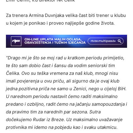
Za trenera Armina Duvnjaka velika čast biti trener u klubu
u kojem je ponikao i proveo najljepše godine života.
“Drago mi je što se moj rad u kratkom periodu primijetio,
te što sam dobio čast i šansu da vodim seniorski tim
Čelika. Ovo su teška vremena za naš klub, mnogi nisu
imali povjerenja u ovu priču, ali sigurno da je ovaj klub
jedna pozitivna priča ne samo u Zenici, nego u cijeloj BiH.
U narednom periodu nastavit ćemo raditi maksimalno
predano i ozbiljno, radit ćemo na jačanju samopouzdanja i
da pravimo tim za narednih par sezona. Sutra
dočekujemo Rudar iz Breze. Uz maksimalno uvažavanje
protivnika mi idemo na pobjedu kao i svaku utakmicu.