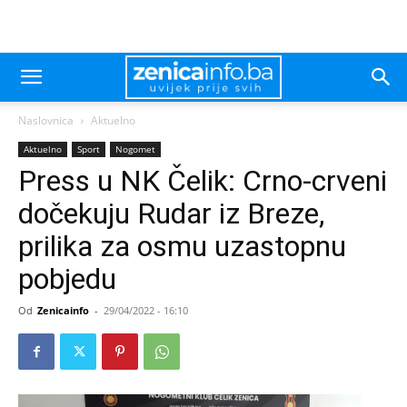
Naslovnica
Aktuelno
Aktuelno
Sport
Nogomet
Press u NK Čelik: Crno-crveni
dočekuju Rudar iz Breze,
prilika za osmu uzastopnu
pobjedu
Od
Zenicainfo
-
29/04/2022 - 16:10