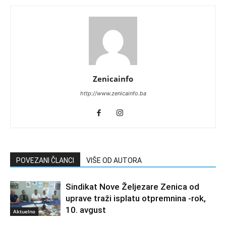
Zenicainfo
http://www.zenicainfo.ba
POVEZANI ČLANCI
VIŠE OD AUTORA
Sindikat Nove Željezare Zenica od
uprave traži isplatu otpremnina -rok,
10. avgust
Aktuelno