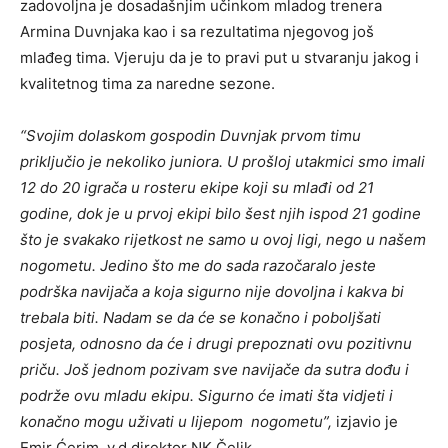
zadovoljna je dosadašnjim učinkom mladog trenera
Armina Duvnjaka kao i sa rezultatima njegovog još
mlađeg tima. Vjeruju da je to pravi put u stvaranju jakog i
kvalitetnog tima za naredne sezone.
“Svojim dolaskom gospodin Duvnjak prvom timu
priključio je nekoliko juniora. U prošloj utakmici smo imali
12 do 20 igrača u rosteru ekipe koji su mlađi od 21
godine, dok je u prvoj ekipi bilo šest njih ispod 21 godine
što je svakako rijetkost ne samo u ovoj ligi, nego u našem
nogometu. Jedino što me do sada razočaralo jeste
podrška navijača a koja sigurno nije dovoljna i kakva bi
trebala biti. Nadam se da će se konačno i poboljšati
posjeta, odnosno da će i drugi prepoznati ovu pozitivnu
priču. Još jednom pozivam sve navijače da sutra dođu i
podrže ovu mladu ekipu. Sigurno će imati šta vidjeti i
konačno mogu uživati u lijepom nogometu”,
izjavio je
Emir Ćerim, v.d direktor NK Čelik