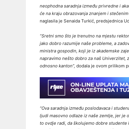
neophodna saradnja između privredne i akad
će na kraju obrazovanja znanjem i stečenim 
naglasila je Senaida Turkić, predsjednica 
“Sretni smo što je trenutno na mjestu rektora
jako dobro razumije naše probleme, a zadov
ministra gospodin, koji je iz akademske zaje
napravimo nešto dobro za naš Univerzitet, za
odnosno kanton”,
dodala je ovom prilikom p
“Ova saradnja između poslodavaca i studen
ljudi masovno odlaze iz naše zemlje, jer je 
to ovdje radi, da školujemo dobre studente i