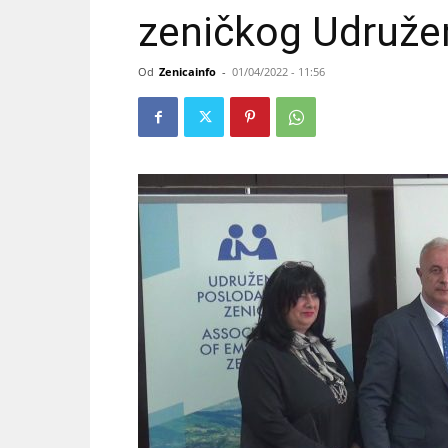
zeničkog Udruže
Od
Zenicainfo
-
01/04/2022 - 11:56