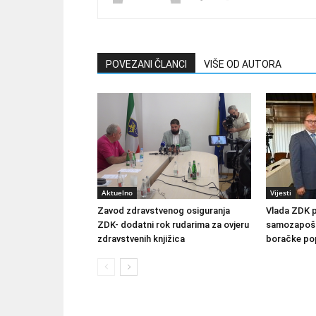
POVEZANI ČLANCI
VIŠE OD AUTORA
Aktuelno
Vijesti
Zavod zdravstvenog osiguranja
Vlada ZDK 
ZDK- dodatni rok rudarima za ovjeru
samozapošlj
zdravstvenih knjižica
boračke pop