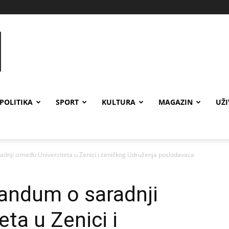
POLITIKA
SPORT
KULTURA
MAGAZIN
UŽ
nji između Univerziteta u Zenici i zeničkog Udruženja poslodavaca
ndum o saradnji
ta u Zenici i