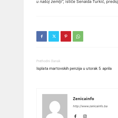
u našoj zemlji”,
ističe Senaida Turkić, preds
Prethodni članak
Isplata martovskih penzija u utorak 5. aprila
Zenicainfo
http://www.zenicainfo.ba