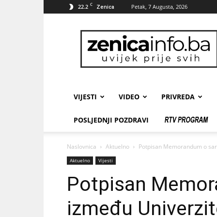
C
22.2
Petak, 7 Augusta, 2026
Zenica
zenicainfo.ba
VIJESTI
VIDEO
PRIVREDA
POSLJEDNJI POZDRAVI
Naslovnica
Aktuelno
Potpisan Memorandum o sarad
Aktuelno
Vijesti
Potpisan Memora
između Univerzite