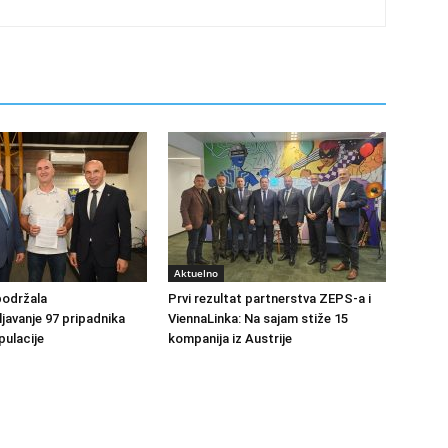
Aktuelno
podržala
Prvi rezultat partnerstva ZEPS-a i
avanje 97 pripadnika
ViennaLinka: Na sajam stiže 15
ulacije
kompanija iz Austrije