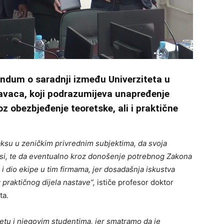
ndum o saradnji između Univerziteta u
davaca, koji podrazumijeva unapređenje
z obezbjeđenje teoretske, ali i praktične
raksu u zeničkim privrednim subjektima, da svoja
ksi, te da eventualno kroz donošenje potrebnog Zakona
dio ekipe u tim firmama, jer dosadašnja iskustva
 praktičnog dijela nastave”,
ističe profesor doktor
ta.
etu i njegovim studentima, jer smatramo da je