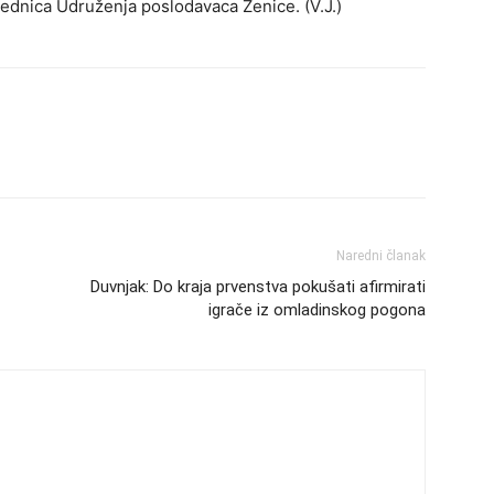
jednica Udruženja poslodavaca Zenice. (V.J.)
Naredni članak
Duvnjak: Do kraja prvenstva pokušati afirmirati
igrače iz omladinskog pogona