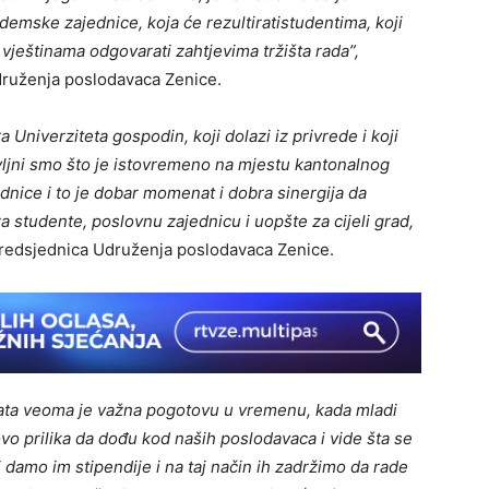
emske zajednice, koja će rezultiratistudentima, koji
vještinama odgovarati zahtjevima tržišta rada”,
Udruženja poslodavaca Zenice.
 Univerziteta gospodin, koji dolazi iz privrede i koji
ljni smo što je istovremeno na mjestu kantonalnog
dnice i to je dobar momenat i dobra sinergija da
 studente, poslovnu zajednicu i uopšte za cijeli grad,
redsjednica Udruženja poslodavaca Zenice.
ata veoma je važna pogotovu u vremenu, kada mladi
ovo prilika da dođu kod naših poslodavaca i vide šta se
 damo im stipendije i na taj način ih zadržimo da rade