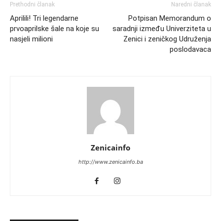
Prethodni članak
Naredni članak
Aprilili! Tri legendarne
Potpisan Memorandum o
prvoaprilske šale na koje su
saradnji između Univerziteta u
nasjeli milioni
Zenici i zeničkog Udruženja
poslodavaca
Zenicainfo
http://www.zenicainfo.ba