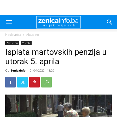
Naslovnica
Aktuelno
Aktuelno
Vijesti
Isplata martovskih penzija u
utorak 5. aprila
Od
Zenicainfo
-
01/04/2022 - 11:20