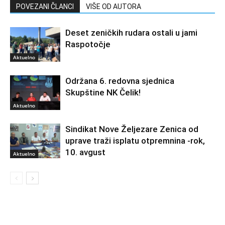
POVEZANI ČLANCI
VIŠE OD AUTORA
Deset zeničkih rudara ostali u jami
Raspotočje
Aktuelno
Održana 6. redovna sjednica
Skupštine NK Čelik!
Aktuelno
Sindikat Nove Željezare Zenica od
uprave traži isplatu otpremnina -rok,
10. avgust
Aktuelno