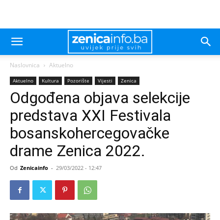
Naslovnica
Aktuelno
Aktuelno
Kultura
Pozorište
Vijesti
Zenica
Odgođena objava selekcije
predstava XXI Festivala
bosanskohercegovačke
drame Zenica 2022.
Od
Zenicainfo
-
29/03/2022 - 12:47