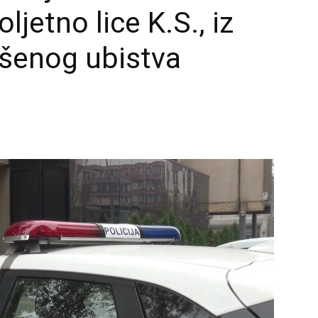
oljetno lice K.S., iz
ršenog ubistva