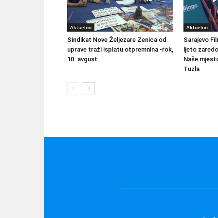
Aktuelno
Aktuelno
Sindikat Nove Željezare Zenica od
Sarajevo Fil
uprave traži isplatu otpremnina -rok,
ljeto zared
10. avgust
Naše mjesto
Tuzla