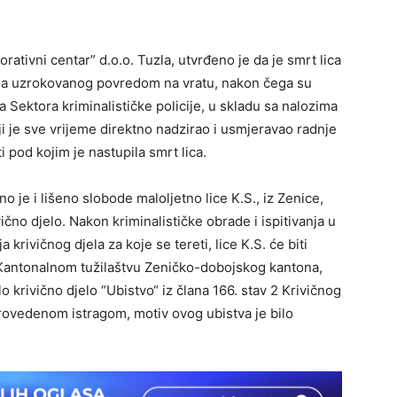
tivni centar” d.o.o. Tuzla, utvrđeno je da je smrt lica
enja uzrokovanog povredom na vratu, nakon čega su
 Sektora kriminalističke policije, u skladu sa nalozima
 je sve vrijeme direktno nadzirao i usmjeravao radnje
 pod kojim je nastupila smrt lica.
 je i lišeno slobode maloljetno lice K.S., iz Zenice,
ično djelo. Nakon kriminalističke obrade i ispitivanja u
krivičnog djela za koje se tereti, lice K.S. će biti
 Kantonalnom tužilaštvu Zeničko-dobojskog kantona,
 krivično djelo “Ubistvo“ iz člana 166. stav 2 Krivičnog
rovedenom istragom, motiv ovog ubistva je bilo