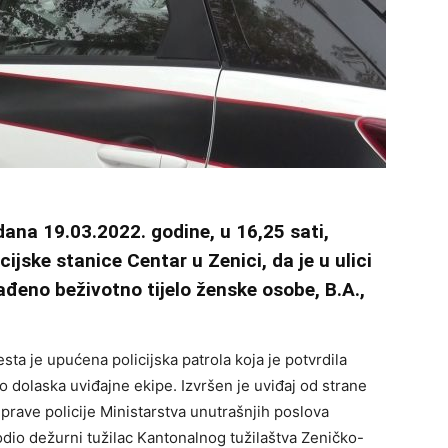
dana 19.03.2022. godine, u 16,25 sati,
ijske stanice Centar u Zenici, da je u ulici
ađeno beživotno tijelo ženske osobe, B.A.,
ta je upućena policijska patrola koja je potvrdila
do dolaska uviđajne ekipe. Izvršen je uviđaj od strane
Uprave policije Ministarstva unutrašnjih poslova
dio dežurni tužilac Kantonalnog tužilaštva Zeničko-