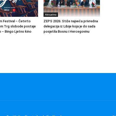
Aktuelno
m Festival – Četvrto
ZEPS 2026: Stiže najveća privredna
om Trg slobode postaje
delegacija iz Libije koja je do sada
 – Bingo Ljetno kino
posjetila Bosnu i Hercegovinu