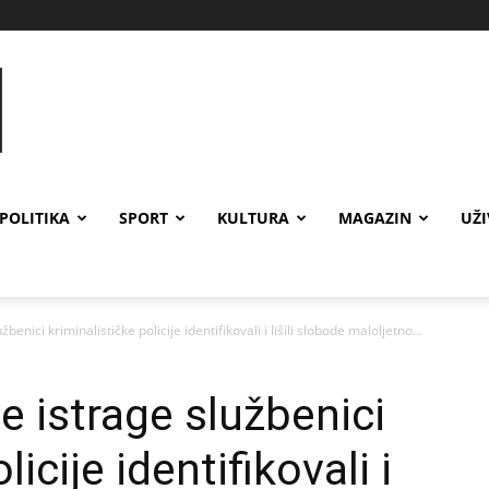
POLITIKA
SPORT
KULTURA
MAGAZIN
UŽ
enici kriminalističke policije identifikovali i lišili slobode maloljetno...
e istrage službenici
licije identifikovali i