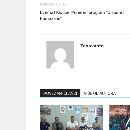
Prethodni članak
Džemat Klopče: Priređen program “U susret
Ramazanu”
Zenicainfo
POVEZANI ČLANCI
VIŠE OD AUTORA