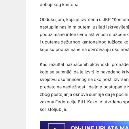
dobojskog kantona.
Obdukcijom, koja je izvršena u JKP “Komemora
nastupila nasilnim putem, usljed iskrvavlj
poduzimane intenzivne aktivnosti službenika
i uputama dežurnog kantonalnog tužioca koji
koje su poduzimane na utvrđivanju okolnosti
Kao rezultat naznačenih aktivnosti, pronađeno
koje se sumnjiči da je izvršilo navedeno kriv
svojstvu osumnjičenog na okolnosti izvršenja 
predato na nadležnost i daljnje postupanje
zbog postojanja osnova sumnje da je počinilo
zakona Federacije BiH. Kako je utvrđeno sp
koristoljublje.