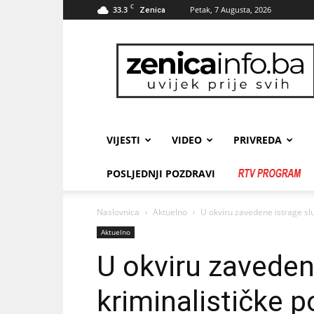
C
33.3
Petak, 7 Augusta, 2026
Zenica
zenicainfo.ba
VIJESTI
VIDEO
PRIVREDA
POSLJEDNJI POZDRAVI
Naslovnica
Aktuelno
U okviru zavedene istrage služb
Aktuelno
U okviru zaveden
kriminalističke po