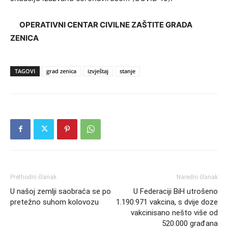
OPERATIVNI CENTAR CIVILNE ZAŠTITE GRADA
ZENICA
TAGOVI
grad zenica
izvještaj
stanje
Prethodni članak
Naredni članak
U našoj zemlji saobraća se po
U Federaciji BiH utrošeno
pretežno suhom kolovozu
1.190.971 vakcina, s dvije doze
vakcinisano nešto više od
520.000 građana