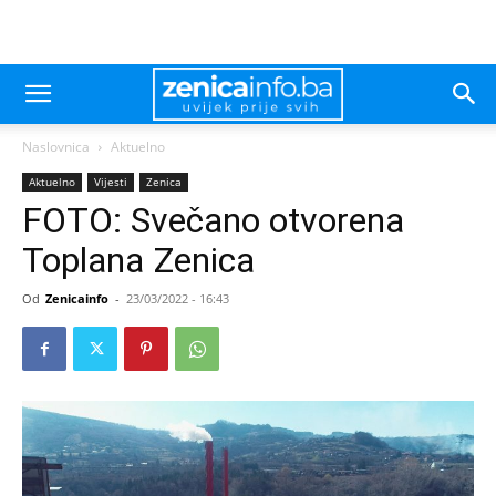
Naslovnica
Aktuelno
Aktuelno
Vijesti
Zenica
FOTO: Svečano otvorena
Toplana Zenica
Od
Zenicainfo
-
23/03/2022 - 16:43