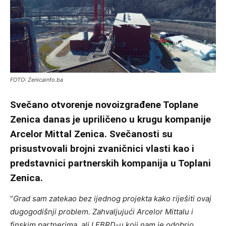
FOTO: Zenicainfo.ba
Svečano otvorenje novoizgrađene Toplane
Zenica danas je upriličeno u krugu kompanije
Arcelor Mittal Zenica. Svečanosti su
prisustvovali brojni zvaničnici vlasti kao i
predstavnici partnerskih kompanija u Toplani
Zenica.
“
Grad sam zatekao bez ijednog projekta kako riješiti ovaj
dugogodišnji problem. Zahvaljujući Arcelor Mittalu i
finskim partnerima, ali I EBRD-u koji nam je odobrio