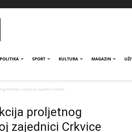
POLITIKA
SPORT
KULTURA
MAGAZIN
UŽ
nog čišćenja u mjesnoj zajednici Crkvice
cija proljetnog
j zajednici Crkvice