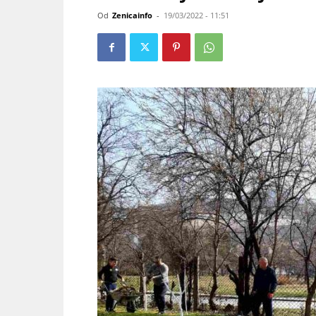
Od
Zenicainfo
-
19/03/2022 - 11:51