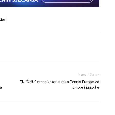
vice
Naredni članak
TK “Čelik” organizator turnira Tennis Europe za
na
juniore i juniorke