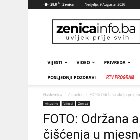
C
28.8
Nedjelja, 9 Augusta, 2026
Zenica
zenicainfo.ba
VIJESTI
VIDEO
PRIVREDA
POSLJEDNJI POZDRAVI
Naslovnica
Aktuelno
FOTO: Održana akcija proljet
Aktuelno
Vijesti
Zenica
FOTO: Održana ak
čišćenja u mjesno