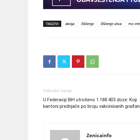
TAGOVI
akcija
čišćenje
čišćenje ulica
mz crk
Prethodni članak
U Federaciji BiH utrošeno 1.188.403 doze: Koji
kantoni prednjače po broju vakcinisanih građa
Zenicainfo