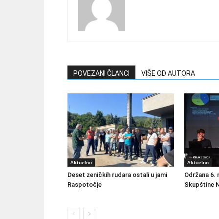
POVEZANI ČLANCI
VIŠE OD AUTORA
Aktuelno
Aktuelno
Deset zeničkih rudara ostali u jami
Održana 6. 
Raspotočje
Skupštine N