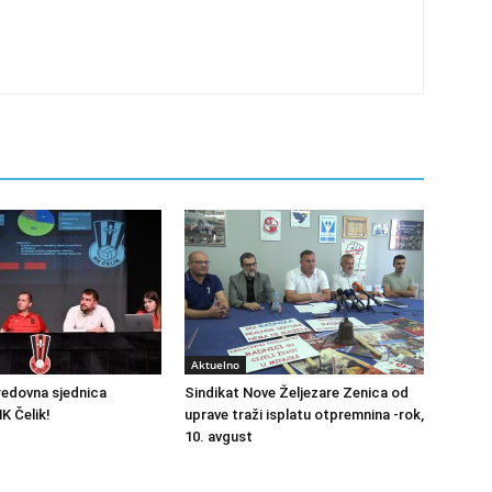
Aktuelno
redovna sjednica
Sindikat Nove Željezare Zenica od
K Čelik!
uprave traži isplatu otpremnina -rok,
10. avgust