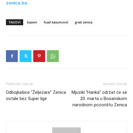
zenica.ba
TAGOVI
bazeni
fuad kasumović
grad zenica
Prethodni članak
Naredni članak
Odbojkašice “Željezare” Zenica
Mjuzikl “Hanka” održat će se
ostale bez Super lige
20. marta u Bosanskom
narodnom pozorištu Zenica