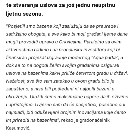
te stvaranja uslova za još jednu neupitnu
ljetnu sezonu.
“
Posjetili smo bazene koji zaslužuju da se preurede i
sadržajno obogate, a sve kako bi moji građani ljetne dane
mogli provoditi upravo u Crkvicama. Paralelno sa ovim
aktivnostima radimo i na pronalasku investitora koji bi
finansirao projekat izgradnje modernog “Aqua parka”, a
dok se to ne dogodi želim svojim građanima osigurati
uslove na bazenima kakvi priliče četvrtom gradu u državi.
Nažalost, sve što sam zatekao u ovom gradu bilo je
zapušteno, a nisu bili pošteđeni ni najbolji bazeni u
okruženju. Uložiti ćemo maksimalne napore da ih oživimo
i upristojimo. Uvjeren sam da će posjetioci, posebno oni
najmlađi, biti oduševljeni brojnim inovacijama koje ćemo
im prirediti na bazenima
“, rekao je gradonačelnik
Kasumović.