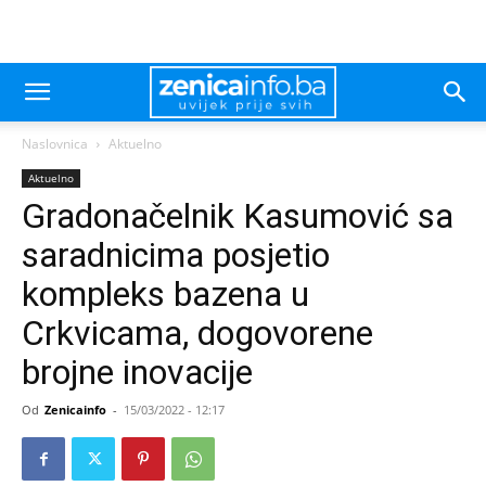
Naslovnica
Aktuelno
Aktuelno
Gradonačelnik Kasumović sa
saradnicima posjetio
kompleks bazena u
Crkvicama, dogovorene
brojne inovacije
Od
Zenicainfo
-
15/03/2022 - 12:17