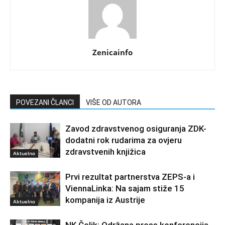
Zenicainfo
POVEZANI ČLANCI
VIŠE OD AUTORA
Zavod zdravstvenog osiguranja ZDK-
dodatni rok rudarima za ovjeru
zdravstvenih knjižica
Aktuelno
Prvi rezultat partnerstva ZEPS-a i
ViennaLinka: Na sajam stiže 15
kompanija iz Austrije
Aktuelno
NK Čelik: Održana press konferencija