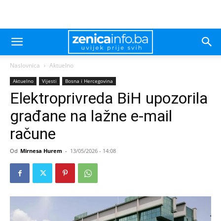
Naslovnica
Aktuelno
Aktuelno
Vijesti
Bosna i Hercegovina
Elektroprivreda BiH upozorila
građane na lažne e-mail
račune
Od
Mirnesa Hurem
-
13/05/2026 - 14:08