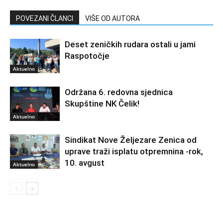
POVEZANI ČLANCI
VIŠE OD AUTORA
Deset zeničkih rudara ostali u jami
Raspotočje
Aktuelno
Održana 6. redovna sjednica
Skupštine NK Čelik!
Aktuelno
Sindikat Nove Željezare Zenica od
uprave traži isplatu otpremnina -rok,
10. avgust
Aktuelno