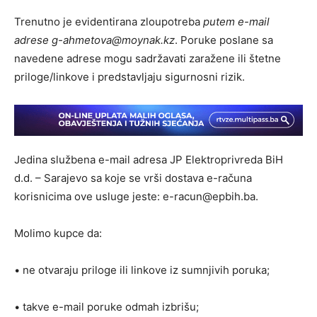
Trenutno je evidentirana zloupotreba
putem e-mail
adrese g-ahmetova@moynak.kz
. Poruke poslane sa
navedene adrese mogu sadržavati zaražene ili štetne
priloge/linkove i predstavljaju sigurnosni rizik.
Jedina službena e-mail adresa JP Elektroprivreda BiH
d.d. – Sarajevo sa koje se vrši dostava e-računa
korisnicima ove usluge jeste: e-racun@epbih.ba.
Molimo kupce da:
• ne otvaraju priloge ili linkove iz sumnjivih poruka;
• takve e-mail poruke odmah izbrišu;