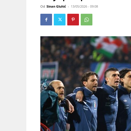
Od
Sinan Gluhić
-
13/05/2026 - 09:08