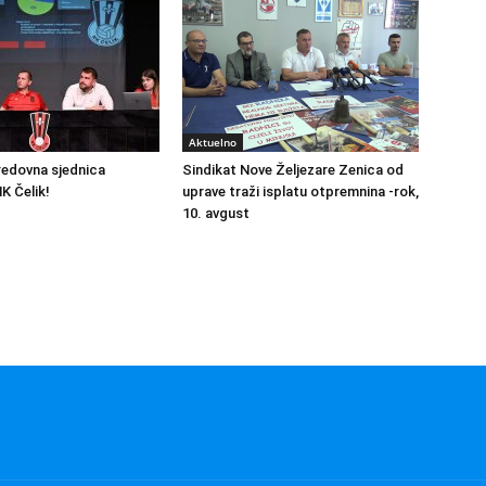
Aktuelno
redovna sjednica
Sindikat Nove Željezare Zenica od
K Čelik!
uprave traži isplatu otpremnina -rok,
10. avgust