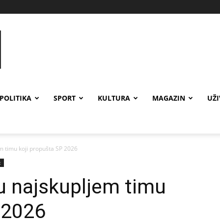
POLITIKA
SPORT
KULTURA
MAGAZIN
UŽ
em timu koji propušta SP 2026
t
 u najskupljem timu
 2026