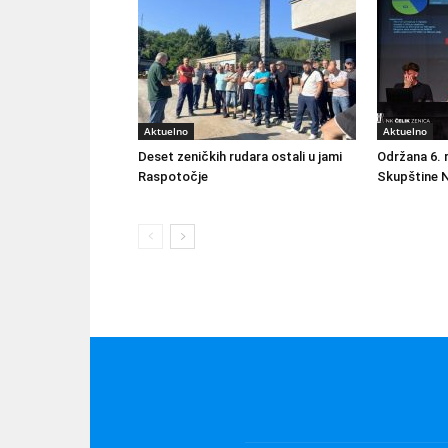
Aktuelno
Aktuelno
Deset zeničkih rudara ostali u jami
Održana 6. 
Raspotočje
Skupštine N