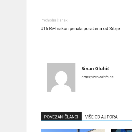
Prethodni članak
U16 BiH nakon penala poražena od Srbije
Sinan Gluhić
https://zenicainfo.ba
POVEZANI ČLANCI
VIŠE OD AUTORA