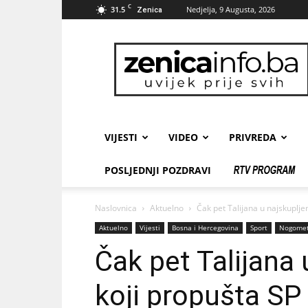
C
31.5
Nedjelja, 9 Augusta, 2026
Zenica
zenicainfo.ba
VIJESTI
VIDEO
PRIVREDA
POSLJEDNJI POZDRAVI
Naslovnica
Aktuelno
Čak pet Talijana u najskuplj
Aktuelno
Vijesti
Bosna i Hercegovina
Sport
Nogome
Čak pet Talijana
koji propušta SP