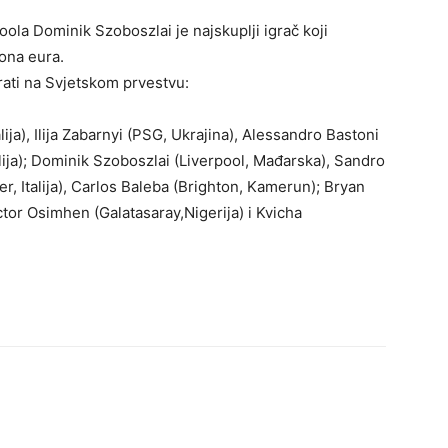
ola Dominik Szoboszlai je najskuplji igrač koji
iona eura.
grati na Svjetskom prvestvu:
ja), Ilija Zabarnyi (PSG, Ukrajina), Alessandro Bastoni
 Italija); Dominik Szoboszlai (Liverpool, Mađarska), Sandro
nter, Italija), Carlos Baleba (Brighton, Kamerun); Bryan
r Osimhen (Galatasaray,Nigerija) i Kvicha