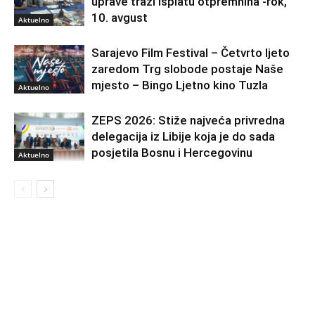
uprave traži isplatu otpremnina -rok,
10. avgust
Aktuelno
Sarajevo Film Festival – Četvrto ljeto
zaredom Trg slobode postaje Naše
mjesto – Bingo Ljetno kino Tuzla
Aktuelno
ZEPS 2026: Stiže najveća privredna
delegacija iz Libije koja je do sada
posjetila Bosnu i Hercegovinu
Aktuelno