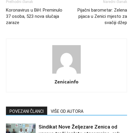
Prethodni članak
Naredni članak
Koronavirus u BiH: Preminulo
Pijačni barometar: Zelena
37 osoba, 523 nova slučaja
pijaca u Zenici mjesto za
zaraze
svačiji džep
Zenicainfo
POVEZANI ČLANCI
VIŠE OD AUTORA
Sindikat Nove Željezare Zenica od