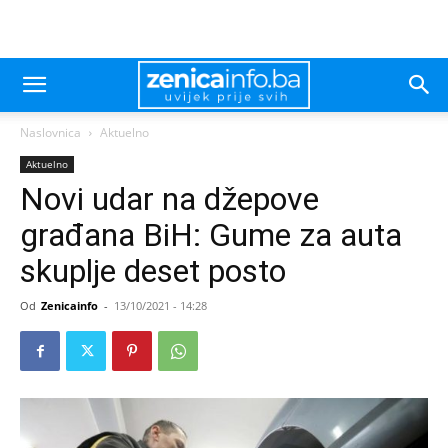
Naslovnica
Aktuelno
Aktuelno
Novi udar na džepove
građana BiH: Gume za auta
skuplje deset posto
Od
Zenicainfo
-
13/10/2021 - 14:28