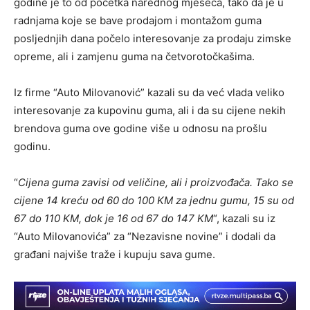
godine je to od početka narednog mjeseca, tako da je u
radnjama koje se bave prodajom i montažom guma
posljednjih dana počelo interesovanje za prodaju zimske
opreme, ali i zamjenu guma na četvorotočkašima.
Iz firme “Auto Milovanović” kazali su da već vlada veliko
interesovanje za kupovinu guma, ali i da su cijene nekih
brendova guma ove godine više u odnosu na prošlu
godinu.
“
Cijena guma zavisi od veličine, ali i proizvođača. Tako se
cijene 14 kreću od 60 do 100 KM za jednu gumu, 15 su od
67 do 110 KM, dok je 16 od 67 do 147 KM
“, kazali su iz
“Auto Milovanovića” za “Nezavisne novine” i dodali da
građani najviše traže i kupuju sava gume.