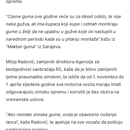
opreme.
“
Cijene guma ove godine veće su za deset odsto, te nije
neka gužva, ali ima kupaca koji kupe i odmah montiraju
gume u želji da ne upadnu u gužve koje će nastupiti u
narednom periodu kada su u pitanju montaže
“,kažu iz
“Makbel guma” iz Sarajeva.
Milija Radović, zamjenik direktora Agencije za
bezbjednost saobraćaja RS, kaže da je bitno zamijeniti
ljetne pneumatike zimskim, te ističe da od 1. novembra do
1. aprila sljedeće godine sva motorna vozila moraju imati
odgovarajuću zimsku opremu i koristiti je bez obzira na
vremenske uslove.
“
Ako nemate zimske gume, onda je obavezno nošenje
lanca
“, kaže Radović, te apeluje na sve vozače da poštuju
saobraćajne propise.