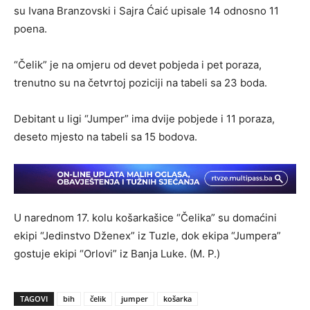
su Ivana Branzovski i Sajra Ćaić upisale 14 odnosno 11
poena.
“Čelik” je na omjeru od devet pobjeda i pet poraza,
trenutno su na četvrtoj poziciji na tabeli sa 23 boda.
Debitant u ligi “Jumper” ima dvije pobjede i 11 poraza,
deseto mjesto na tabeli sa 15 bodova.
U narednom 17. kolu košarkašice “Čelika” su domaćini
ekipi “Jedinstvo Dženex” iz Tuzle, dok ekipa “Jumpera”
gostuje ekipi “Orlovi” iz Banja Luke. (M. P.)
TAGOVI
bih
čelik
jumper
košarka