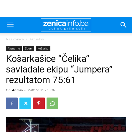
Naslovnica
Aktuelno
Aktuelno
Sport
Košarka
Košarkašice “Čelika”
savladale ekipu “Jumpera”
rezultatom 75:61
Od
Admin
-
25/01/2021 - 15:36