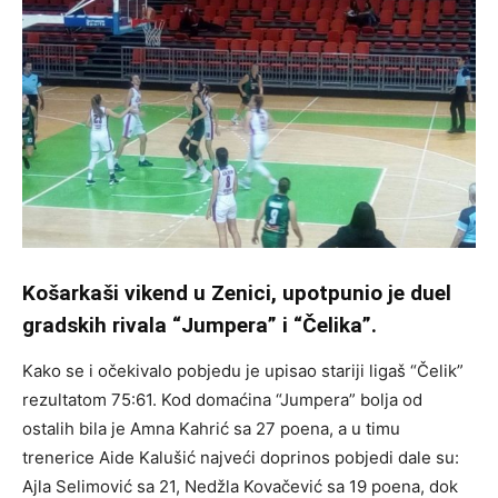
Košarkaši vikend u Zenici, upotpunio je duel
gradskih rivala “Jumpera” i “Čelika”.
Kako se i očekivalo pobjedu je upisao stariji ligaš “Čelik”
rezultatom 75:61. Kod domaćina “Jumpera” bolja od
ostalih bila je Amna Kahrić sa 27 poena, a u timu
trenerice Aide Kalušić najveći doprinos pobjedi dale su:
Ajla Selimović sa 21, Nedžla Kovačević sa 19 poena, dok