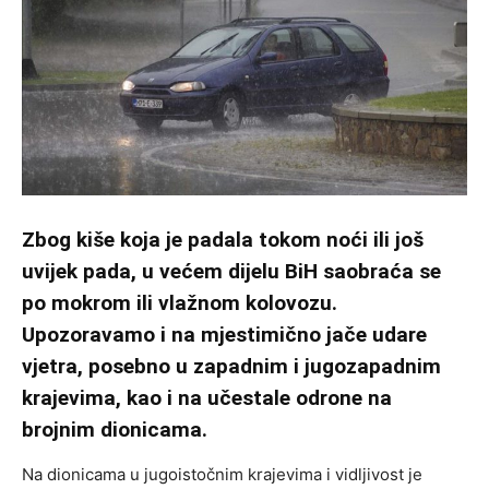
Zbog kiše koja je padala tokom noći ili još
uvijek pada, u većem dijelu BiH saobraća se
po mokrom ili vlažnom kolovozu.
Upozoravamo i na mjestimično jače udare
vjetra, posebno u zapadnim i jugozapadnim
krajevima, kao i na učestale odrone na
brojnim dionicama.
Na dionicama u jugoistočnim krajevima i vidljivost je