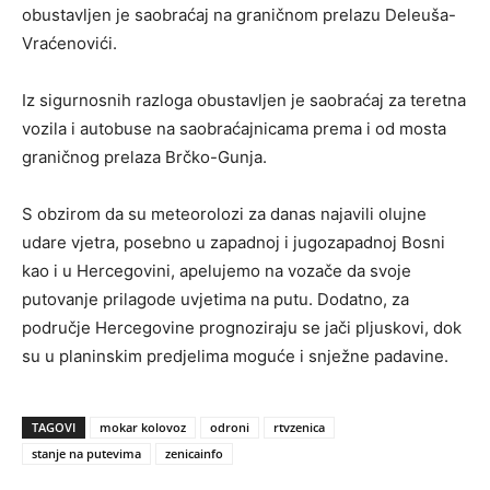
obustavljen je saobraćaj na graničnom prelazu Deleuša-
Vraćenovići.
Iz sigurnosnih razloga obustavljen je saobraćaj za teretna
vozila i autobuse na saobraćajnicama prema i od mosta
graničnog prelaza Brčko-Gunja.
S obzirom da su meteorolozi za danas najavili olujne
udare vjetra, posebno u zapadnoj i jugozapadnoj Bosni
kao i u Hercegovini, apelujemo na vozače da svoje
putovanje prilagode uvjetima na putu. Dodatno, za
područje Hercegovine prognoziraju se jači pljuskovi, dok
su u planinskim predjelima moguće i snježne padavine.
TAGOVI
mokar kolovoz
odroni
rtvzenica
stanje na putevima
zenicainfo