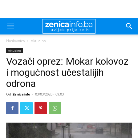
Naslovnica
Aktuelno
Aktuelno
Vozači oprez: Mokar kolovoz
i mogućnost učestalijih
odrona
Od
Zenicainfo
-
03/03/2020 - 09:03