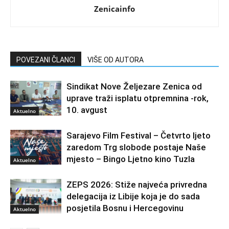
Zenicainfo
POVEZANI ČLANCI
VIŠE OD AUTORA
Sindikat Nove Željezare Zenica od
uprave traži isplatu otpremnina -rok,
10. avgust
Aktuelno
Sarajevo Film Festival – Četvrto ljeto
zaredom Trg slobode postaje Naše
mjesto – Bingo Ljetno kino Tuzla
Aktuelno
ZEPS 2026: Stiže najveća privredna
delegacija iz Libije koja je do sada
posjetila Bosnu i Hercegovinu
Aktuelno