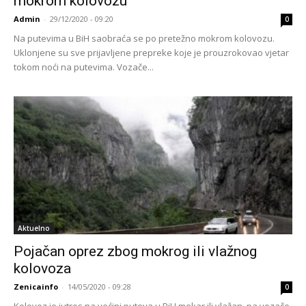
mokrom kolovozu
Admin
-
29/12/2020 - 09:20
0
Na putevima u BiH saobraća se po pretežno mokrom kolovozu.
Uklonjene su sve prijavljene prepreke koje je prouzrokovao vjetar
tokom noći na putevima. Vozače...
Aktuelno
Pojačan oprez zbog mokrog ili vlažnog
kolovoza
Zenicainfo
-
14/05/2020 - 09:28
0
Kolovoz je jutros na većini puteva u BiH mokar ili vlažan, pa vozače