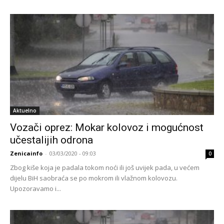
Aktuelno
Vozači oprez: Mokar kolovoz i mogućnost
učestalijih odrona
Zenicainfo
-
03/03/2020 - 09:03
0
Zbog kiše koja je padala tokom noći ili još uvijek pada, u većem
dijelu BiH saobraća se po mokrom ili vlažnom kolovozu.
Upozoravamo i...