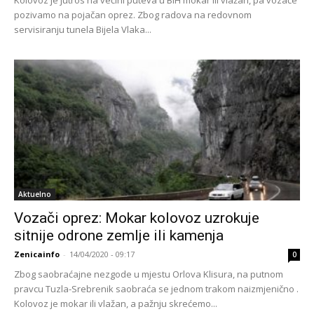
pozivamo na pojačan oprez. Zbog radova na redovnom
servisiranju tunela Bijela Vlaka...
Aktuelno
Vozači oprez: Mokar kolovoz uzrokuje
sitnije odrone zemlje ili kamenja
Zenicainfo
-
14/04/2020 - 09:17
0
Zbog saobraćajne nezgode u mjestu Orlova Klisura, na putnom
pravcu Tuzla-Srebrenik saobraća se jednom trakom naizmjenično .
Kolovoz je mokar ili vlažan, a pažnju skrećemo...