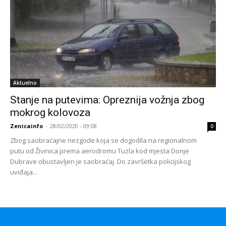
Aktuelno
Stanje na putevima: Opreznija vožnja zbog
mokrog kolovoza
Zenicainfo
-
28/02/2020 - 09:08
0
Zbog saobraćajne nezgode koja se dogodila na regionalnom
putu od Živinica prema aerodromu Tuzla kod mjesta Donje
Dubrave obustavljen je saobraćaj. Do završetka policijskog
uviđaja...