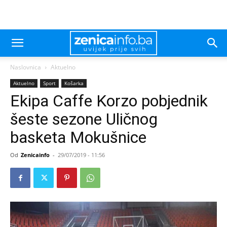
Naslovnica
Aktuelno
Aktuelno
Sport
Košarka
Ekipa Caffe Korzo pobjednik
šeste sezone Uličnog
basketa Mokušnice
Od
Zenicainfo
-
29/07/2019 - 11:56