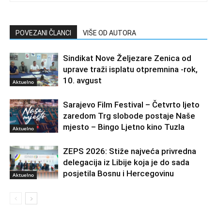
POVEZANI ČLANCI
VIŠE OD AUTORA
Sindikat Nove Željezare Zenica od
uprave traži isplatu otpremnina -rok,
10. avgust
Aktuelno
Sarajevo Film Festival – Četvrto ljeto
zaredom Trg slobode postaje Naše
mjesto – Bingo Ljetno kino Tuzla
Aktuelno
ZEPS 2026: Stiže najveća privredna
delegacija iz Libije koja je do sada
posjetila Bosnu i Hercegovinu
Aktuelno