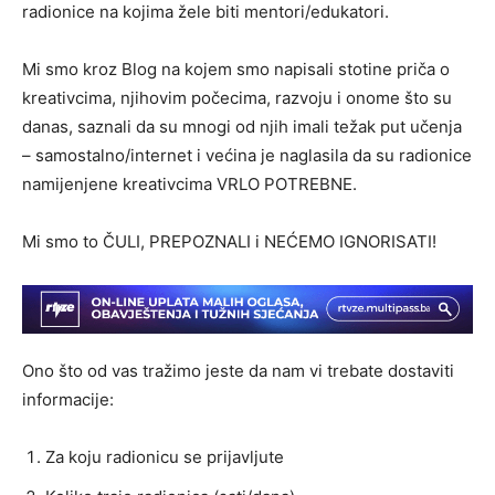
radionice na kojima žele biti mentori/edukatori.
Mi smo kroz Blog na kojem smo napisali stotine priča o
kreativcima, njihovim počecima, razvoju i onome što su
danas, saznali da su mnogi od njih imali težak put učenja
– samostalno/internet i većina je naglasila da su radionice
namijenjene kreativcima VRLO POTREBNE.
Mi smo to ČULI, PREPOZNALI i NEĆEMO IGNORISATI!
Ono što od vas tražimo jeste da nam vi trebate dostaviti
informacije:
Za koju radionicu se prijavljute