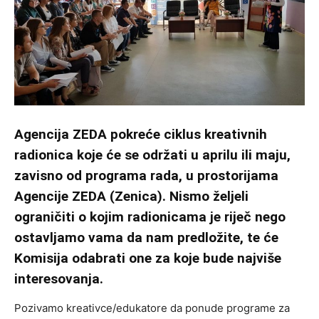
Agencija ZEDA pokreće ciklus kreativnih
radionica koje će se održati u aprilu ili maju,
zavisno od programa rada, u prostorijama
Agencije ZEDA (Zenica). Nismo željeli
ograničiti o kojim radionicama je riječ nego
ostavljamo vama da nam predložite, te će
Komisija odabrati one za koje bude najviše
interesovanja.
Pozivamo kreativce/edukatore da ponude programe za