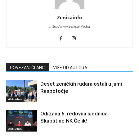
Zenicainfo
http://www.zenicainfo.ba
POVEZANI ČLANCI
VIŠE OD AUTORA
Deset zeničkih rudara ostali u jami
Raspotočje
Aktuelno
Održana 6. redovna sjednica
Skupštine NK Čelik!
Aktuelno