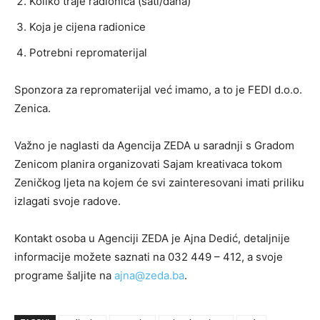
Koliko traje radionica (sati/dana)
Koja je cijena radionice
Potrebni repromaterijal
Sponzora za repromaterijal već imamo, a to je FEDI d.o.o.
Zenica.
Važno je naglasti da Agencija ZEDA u saradnji s Gradom
Zenicom planira organizovati Sajam kreativaca tokom
Zeničkog ljeta na kojem će svi zainteresovani imati priliku
izlagati svoje radove.
Kontakt osoba u Agenciji ZEDA je Ajna Dedić, detaljnije
informacije možete saznati na 032 449 – 412, a svoje
programe šaljite na
ajna@zeda.ba
.