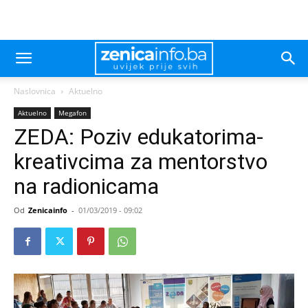
Naslovnica
Aktuelno
Aktuelno
Megafon
ZEDA: Poziv edukatorima-
kreativcima za mentorstvo
na radionicama
Od
Zenicainfo
-
01/03/2019 - 09:02