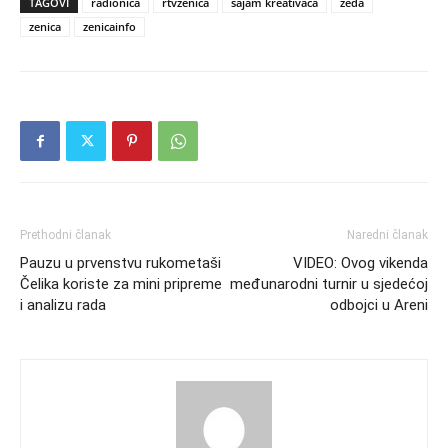
TAGOVI
radionica
rtvzenica
sajam kreativaca
zeda
zenica
zenicainfo
Prethodni članak
Naredni članak
Pauzu u prvenstvu rukometaši
VIDEO: Ovog vikenda
Čelika koriste za mini pripreme
međunarodni turnir u sjedećoj
i analizu rada
odbojci u Areni