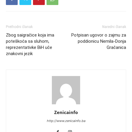
Prethodni članak
Naredni članak
Zbog saigračice koja ima
Potpisan ugovor o zajmu za
poteškoća sa sluhom,
poddionicu Nemila-Donja
reprezentativke BiH uče
Gračanica
znakovni jezik
Zenicainfo
http://www.zenicainfo.ba