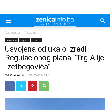
Naslovnica
Aktuelno
Aktuelno
Vijesti
Zenica
Usvojena odluka o izradi
Regulacionog plana “Trg Alije
Izetbegovića”
Od
Zenicainfo
-
19/02/2019 - 14:11