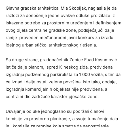
Glavna gradska arhitektica, Mia Skopljak, naglasila je da
razlozi za donošenje jedne ovakve odluke proizilaze iz
iskazane potrebe za prostornim uređenjem i definisanjem
ovog dijela centralne gradske zone, podsjećajući da je
ranije proveden međunarodni javni konkurs za izradu
idejnog urbanističko-arhitektonskog rješenja.
Sa druge strane, gradonačelnik Zenice Fuad Kasumović
ističe da je planom, ispred Kineskog zida, predviđena
izgradnja podzemnog parkirališta za 1 000 vozila, s tim da
će iznad i dalje ostati zelena površina. Isto tako, dodaje,
izgradnja komercijalnih objekata nije predviđena, a
centralni dio zadržaće karakter pješačke zone.
Usvajanje odluke jednoglasno su podržali članovi
komisije za prostorno planiranje, a svoje tumačenje dala
je i komisije za propise koja smatra da nepostojanje