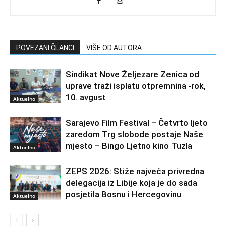
POVEZANI ČLANCI
VIŠE OD AUTORA
Sindikat Nove Željezare Zenica od
uprave traži isplatu otpremnina -rok,
10. avgust
Aktuelno
Sarajevo Film Festival – Četvrto ljeto
zaredom Trg slobode postaje Naše
mjesto – Bingo Ljetno kino Tuzla
Aktuelno
ZEPS 2026: Stiže najveća privredna
delegacija iz Libije koja je do sada
posjetila Bosnu i Hercegovinu
Aktuelno