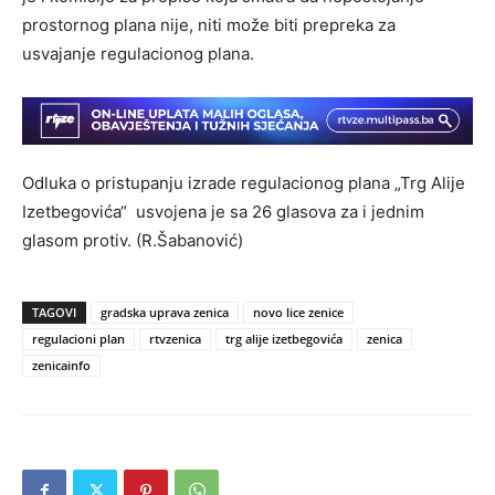
prostornog plana nije, niti može biti prepreka za
usvajanje regulacionog plana.
Odluka o pristupanju izrade regulacionog plana „Trg Alije
Izetbegovića“ usvojena je sa 26 glasova za i jednim
glasom protiv. (R.Šabanović)
TAGOVI
gradska uprava zenica
novo lice zenice
regulacioni plan
rtvzenica
trg alije izetbegovića
zenica
zenicainfo