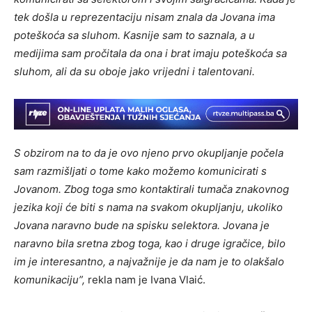
tek došla u reprezentaciju nisam znala da Jovana ima
poteškoća sa sluhom. Kasnije sam to saznala, a u
medijima sam pročitala da ona i brat imaju poteškoća sa
sluhom, ali da su oboje jako vrijedni i talentovani.
S obzirom na to da je ovo njeno prvo okupljanje počela
sam razmišljati o tome kako možemo komunicirati s
Jovanom. Zbog toga smo kontaktirali tumača znakovnog
jezika koji će biti s nama na svakom okupljanju, ukoliko
Jovana naravno bude na spisku selektora. Jovana je
naravno bila sretna zbog toga, kao i druge igračice, bilo
im je interesantno, a najvažnije je da nam je to olakšalo
komunikaciju”,
rekla nam je Ivana Vlaić.