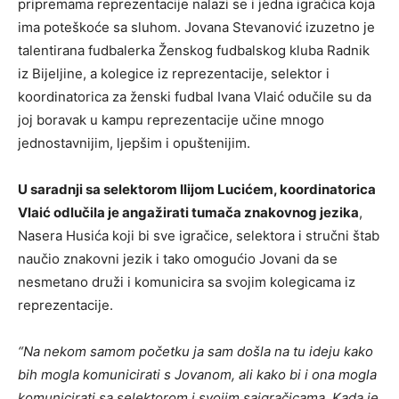
pripremama reprezentacije nalazi se i jedna igračica koja
ima poteškoće sa sluhom. Jovana Stevanović izuzetno je
talentirana fudbalerka Ženskog fudbalskog kluba Radnik
iz Bijeljine, a kolegice iz reprezentacije, selektor i
koordinatorica za ženski fudbal Ivana Vlaić odučile su da
joj boravak u kampu reprezentacije učine mnogo
jednostavnijim, ljepšim i opuštenijim.
U saradnji sa selektorom Ilijom Lucićem, koordinatorica
Vlaić odlučila je angažirati tumača znakovnog jezika
,
Nasera Husića koji bi sve igračice, selektora i stručni štab
naučio znakovni jezik i tako omogućio Jovani da se
nesmetano druži i komunicira sa svojim kolegicama iz
reprezentacije.
“Na nekom samom početku ja sam došla na tu ideju kako
bih mogla komunicirati s Jovanom, ali kako bi i ona mogla
komunicirati sa selektorom i svojim saigračicama. Kada je