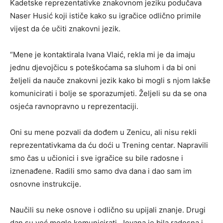
Kadetske reprezentativke znakovnom jeziku podučava
Naser Husić koji ističe kako su igračice odlično primile
vijest da će učiti znakovni jezik.
“Mene je kontaktirala Ivana Vlaić, rekla mi je da imaju
jednu djevojčicu s poteškoćama sa sluhom i da bi oni
željeli da nauče znakovni jezik kako bi mogli s njom lakše
komunicirati i bolje se sporazumjeti. Željeli su da se ona
osjeća ravnopravno u reprezentaciji.
Oni su mene pozvali da dođem u Zenicu, ali nisu rekli
reprezentativkama da ću doći u Trening centar. Napravili
smo čas u učionici i sve igračice su bile radosne i
iznenađene. Radili smo samo dva dana i dao sam im
osnovne instrukcije.
Naučili su neke osnove i odlično su upijali znanje. Drugi
dan su već mogle komunicirati. Jovana je bila radosna i