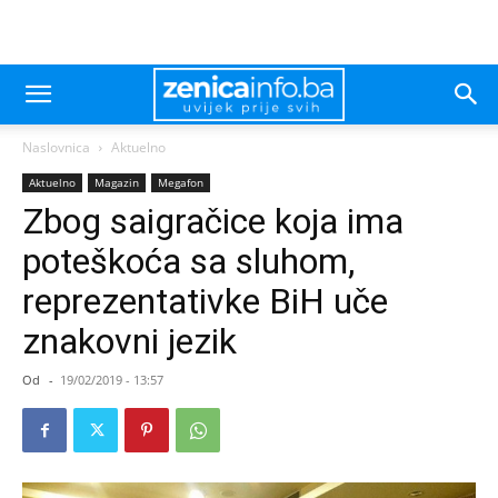
Naslovnica
Aktuelno
Aktuelno
Magazin
Megafon
Zbog saigračice koja ima
poteškoća sa sluhom,
reprezentativke BiH uče
znakovni jezik
Od
-
19/02/2019 - 13:57