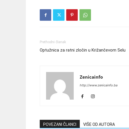
Prethodni članak
Optužnica za ratni zločin u Križančevom Selu
Zenicainfo
http://www.zenicainfo.ba
POVEZANI ČLANCI
VIŠE OD AUTORA