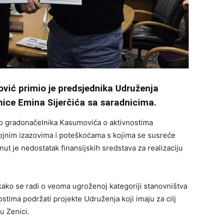
ić primio je predsjednika Udruženja
nice Emina Sijerčića sa saradnicima.
ao gradonačelnika Kasumovića o aktivnostima
rojnim izazovima i poteškoćama s kojima se susreće
ut je nedostatak finansijskih sredstava za realizaciju
ako se radi o veoma ugroženoj kategoriji stanovništva
tima podržati projekte Udruženja koji imaju za cilj
u Zenici.