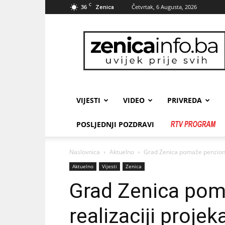
C
36
Četvrtak, 6 Augusta, 2026
Zenica
zenicainfo.ba
VIJESTI
VIDEO
PRIVREDA
POSLJEDNJI POZDRAVI
Naslovnica
Aktuelno
Grad Zenica pomaže penzioner
Aktuelno
Vijesti
Zenica
Grad Zenica pom
realizaciji projek