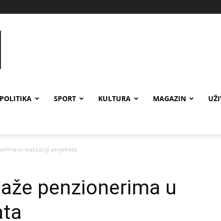
POLITIKA
SPORT
KULTURA
MAGAZIN
UŽ
ima u realizaciji projekata
aže penzionerima u
ata