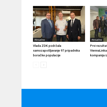
Aktuelno
Aktuelno
Vlada ZDK podržala
Prvi rezult
samozapošljavanje 97 pripadnika
ViennaLinka
boračke populacije
kompanija iz