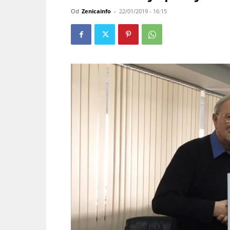
Od
Zenicainfo
-
22/01/2019 - 16:15