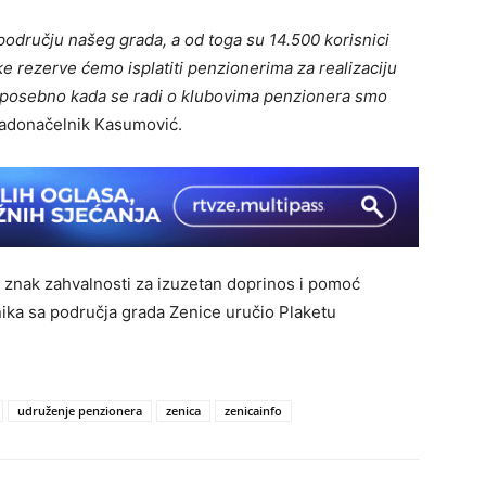
odručju našeg grada, a od toga su 14.500 korisnici
 rezerve ćemo isplatiti penzionerima za realizaciju
ti, posebno kada se radi o klubovima penzionera smo
gradonačelnik Kasumović.
u znak zahvalnosti za izuzetan doprinos i pomoć
ka sa područja grada Zenice uručio Plaketu
udruženje penzionera
zenica
zenicainfo