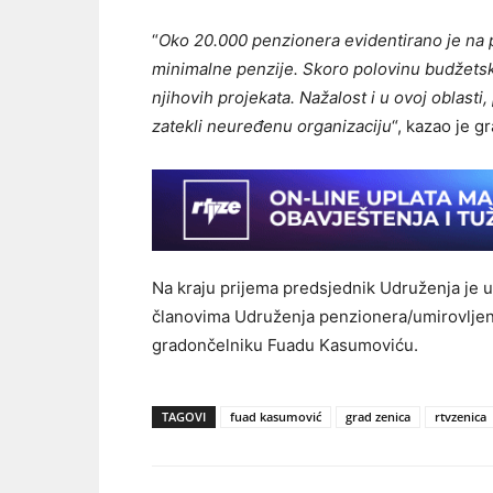
“
Oko 20.000 penzionera evidentirano je na p
minimalne penzije. Skoro polovinu budžetske
njihovih projekata. Nažalost i u ovoj oblas
zatekli neuređenu organizaciju
“, kazao je 
Na kraju prijema predsjednik Udruženja je 
članovima Udruženja penzionera/umirovljeni
gradončelniku Fuadu Kasumoviću.
TAGOVI
fuad kasumović
grad zenica
rtvzenica