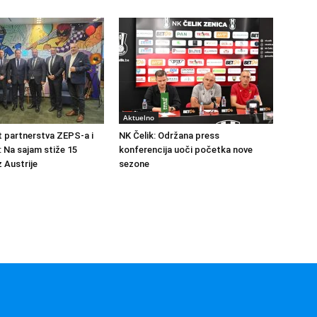
Aktuelno
at partnerstva ZEPS-a i
NK Čelik: Održana press
: Na sajam stiže 15
konferencija uoči početka nove
 Austrije
sezone