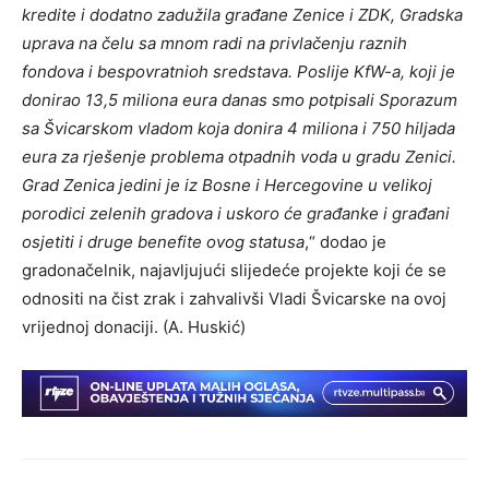
kredite i dodatno zadužila građane Zenice i ZDK, Gradska
uprava na čelu sa mnom radi na privlačenju raznih
fondova i bespovratnioh sredstava. Poslije KfW-a, koji je
donirao 13,5 miliona eura danas smo potpisali Sporazum
sa Švicarskom vladom koja donira 4 miliona i 750 hiljada
eura za rješenje problema otpadnih voda u gradu Zenici.
Grad Zenica jedini je iz Bosne i Hercegovine u velikoj
porodici zelenih gradova i uskoro će građanke i građani
osjetiti i druge benefite ovog statusa
,“ dodao je
gradonačelnik, najavljujući slijedeće projekte koji će se
odnositi na čist zrak i zahvalivši Vladi Švicarske na ovoj
vrijednoj donaciji. (A. Huskić)