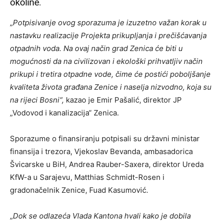
okoline.
„
Potpisivanje ovog sporazuma je izuzetno važan korak u
nastavku realizacije Projekta prikupljanja i prečišćavanja
otpadnih voda. Na ovaj način grad Zenica će biti u
mogućnosti da na civilizovan i ekološki prihvatljiv način
prikupi i tretira otpadne vode, čime će postići poboljšanje
kvaliteta života građana Zenice i naselja nizvodno, koja su
na rijeci Bosni“,
kazao je Emir Pašalić, direktor JP
„Vodovod i kanalizacija“ Zenica.
Sporazume o finansiranju potpisali su državni ministar
finansija i trezora, Vjekoslav Bevanda, ambasadorica
Švicarske u BiH, Andrea Rauber-Saxera, direktor Ureda
KfW-a u Sarajevu, Matthias Schmidt-Rosen i
gradonačelnik Zenice, Fuad Kasumović.
„
Dok se odlazeća Vlada Kantona hvali kako je dobila