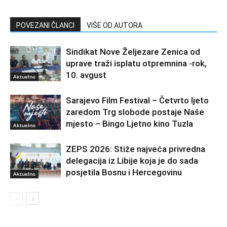
POVEZANI ČLANCI
VIŠE OD AUTORA
Sindikat Nove Željezare Zenica od
uprave traži isplatu otpremnina -rok,
10. avgust
Aktuelno
Sarajevo Film Festival – Četvrto ljeto
zaredom Trg slobode postaje Naše
mjesto – Bingo Ljetno kino Tuzla
Aktuelno
ZEPS 2026: Stiže najveća privredna
delegacija iz Libije koja je do sada
posjetila Bosnu i Hercegovinu
Aktuelno