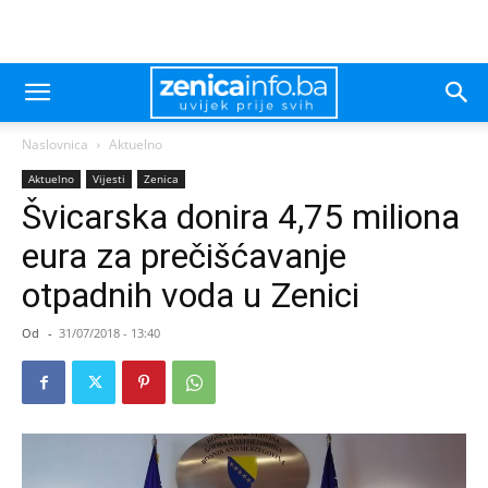
Naslovnica
Aktuelno
Aktuelno
Vijesti
Zenica
Švicarska donira 4,75 miliona
eura za prečišćavanje
otpadnih voda u Zenici
Od
-
31/07/2018 - 13:40