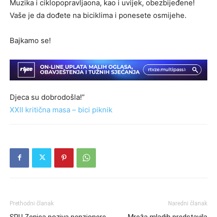
Muzika i ciklopopravljaona, kao i uvijek, obezbijeđene!
Vaše je da dođete na biciklima i ponesete osmijehe.
Bajkamo se!
Djeca su dobrodošla!”
XXII kritična masa – bici piknik
Prethodni članak
Naredni članak
SPU Zenica poziva penzionere
Mreža mladih predstavila