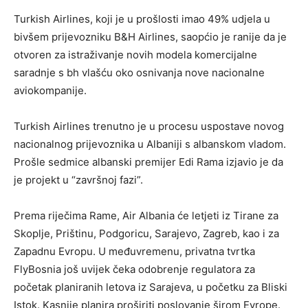
Turkish Airlines, koji je u prošlosti imao 49% udjela u
bivšem prijevozniku B&H Airlines, saopćio je ranije da je
otvoren za istraživanje novih modela komercijalne
saradnje s bh vlašću oko osnivanja nove nacionalne
aviokompanije.
Turkish Airlines trenutno je u procesu uspostave novog
nacionalnog prijevoznika u Albaniji s albanskom vladom.
Prošle sedmice albanski premijer Edi Rama izjavio je da
je projekt u “završnoj fazi”.
Prema riječima Rame, Air Albania će letjeti iz Tirane za
Skoplje, Prištinu, Podgoricu, Sarajevo, Zagreb, kao i za
Zapadnu Evropu. U međuvremenu, privatna tvrtka
FlyBosnia još uvijek čeka odobrenje regulatora za
početak planiranih letova iz Sarajeva, u početku za Bliski
Istok. Kasnije planira proširiti poslovanje širom Evrope.