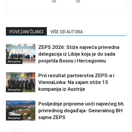
POVEZANI ČLANCI
VIŠE OD AUTORA
ZEPS 2026: Stiže najveća privredna
delegacija iz Libije koja je do sada
posjetila Bosnu i Hercegovinu
Aktuelno
Prvi rezultat partnerstva ZEPS-a i
ViennaLinka: Na sajam stiže 15
kompanija iz Austrije
Aktuelno
Posljednje pripreme uoči najvećeg bh.
privrednog događaja- Generalnog BH
sajma ZEPS
Aktuelno