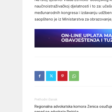
naučnoistraživačkoj djelatnosti i to za: uč
međunarodnih kongresa i izdavanju udžbeni
saopšteno je iz Ministarstva za obrazovanje,
Prethodni članak
Regionalna advokatska komora Zenica osuđuj
napad na advokata Petrića