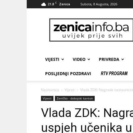
C
21.8
Subota, 8 Augusta, 2026
Zenica
zenicainfo.ba
VIJESTI
VIDEO
PRIVREDA
POSLJEDNJI POZDRAVI
Naslovnica
Vijesti
Vlada ZDK: Nagrade nastavnicim
Vijesti
Zeničko - dobojski kanton
Vlada ZDK: Nagr
uspjeh učenika u