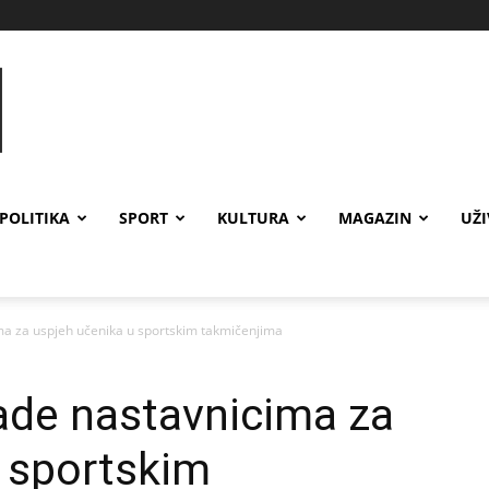
POLITIKA
SPORT
KULTURA
MAGAZIN
UŽ
a za uspjeh učenika u sportskim takmičenjima
ade nastavnicima za
 sportskim