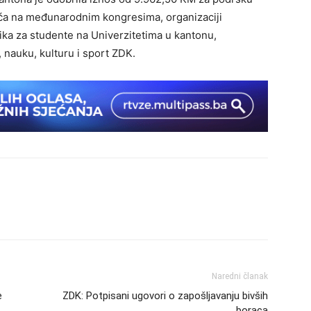
ešća na međunarodnim kongresima, organizaciji
ka za studente na Univerzitetima u kantonu,
 nauku, kulturu i sport ZDK.
Naredni članak
e
ZDK: Potpisani ugovori o zapošljavanju bivših
boraca