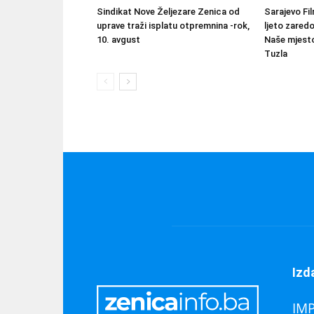
Sindikat Nove Željezare Zenica od
Sarajevo Fil
uprave traži isplatu otpremnina -rok,
ljeto zared
10. avgust
Naše mjesto
Tuzla
Izd
IM