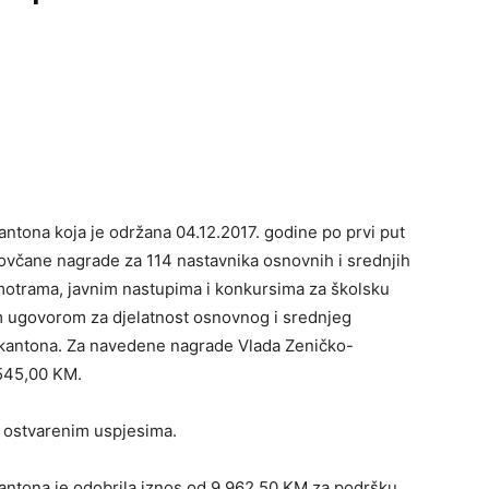
ntona koja je održana 04.12.2017. godine po prvi put
ovčane nagrade za 114 nastavnika osnovnih i srednjih
motrama, javnim nastupima i konkursima za školsku
im ugovorom za djelatnost osnovnog i srednjeg
 kantona. Za navedene nagrade Vlada Zeničko-
.545,00 KM.
 ostvarenim uspjesima.
kantona je odobrila iznos od 9.962,50 KM za podršku