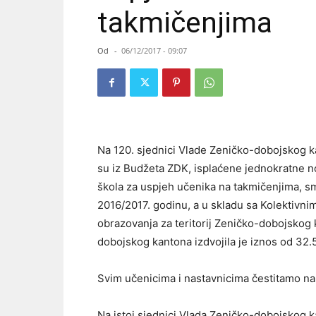
takmičenjima
Od
-
06/12/2017 - 09:07
Na 120. sjednici Vlade Zeničko-dobojskog ka
su iz Budžeta ZDK, isplaćene jednokratne n
škola za uspjeh učenika na takmičenjima, s
2016/2017. godinu, a u skladu sa Kolektivn
obrazovanja za teritorij Zeničko-dobojskog
dobojskog kantona izdvojila je iznos od 32
Svim učenicima i nastavnicima čestitamo na
Na istoj sjednici Vlada Zeničko-dobojskog 