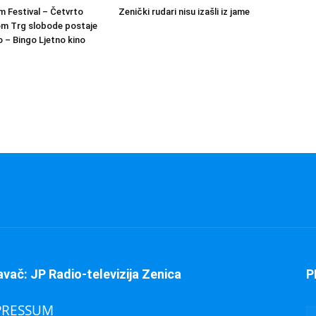
m Festival – Četvrto
Zenički rudari nisu izašli iz jame
om Trg slobode postaje
 – Bingo Ljetno kino
avač: JP Radio-televizija Zenica
P
PRESSUM