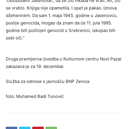
‘Oslobođeni Jasenovac’, da se zlo nikada ne vrati. Ali, zlo
se vratilo. Knjiga nije opametila. I opet je pakao. Iznova
džehennem. Da sam 1. maja 1945. godine u Jasenovcu,
poslije genocida, mogao da znam da će 11. jula 1995.
godine biti počinjen genocid u Srebrenici, iskopao bih
sebi oči.“
Druga premijerna izvedba u Kulturnom centru Novi Pazar
zakazana je za 19. decembar.
Služba za odnose s javnošću BNP Zenica
foto: Muhamed Badi Tunović