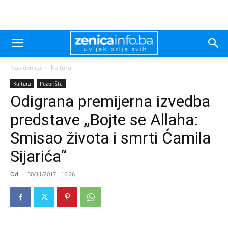
Naslovnica
Kultura
Kultura
Pozorište
Odigrana premijerna izvedba
predstave „Bojte se Allaha:
Smisao života i smrti Ćamila
Sijarića“
Od
-
30/11/2017 - 16:26