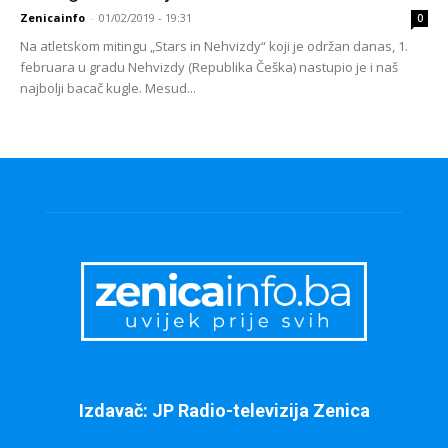
Zenicainfo
-
01/02/2019 - 19:31
0
Na atletskom mitingu „Stars in Nehvizdy“ koji je održan danas, 1.
februara u gradu Nehvizdy (Republika Češka) nastupio je i naš
najbolji bacač kugle. Mesud...
Izdavač: JP Radio-televizija Zenica