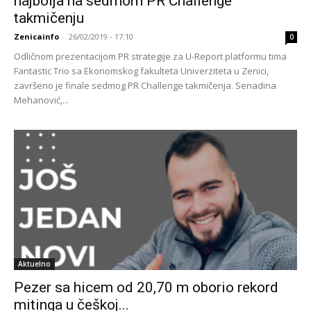
najbolja na sedmom PR Challenge
takmičenju
Zenicainfo
-
26/02/2019 - 17:10
0
Odličnom prezentacijom PR strategije za U-Report platformu tima
Fantastic Trio sa Ekonomskog fakulteta Univerziteta u Zenici,
završeno je finale sedmog PR Challenge takmičenja. Senadina
Mehanović,...
Aktuelno
Pezer sa hicem od 20,70 m oborio rekord
mitinga u češkoj...