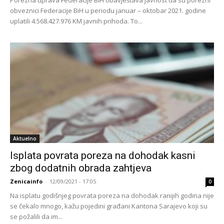
obveznici Federacije BiH u periodu januar – oktobar 2021. godine
uplatili 4.568.427.976 KM javnih prihoda. To...
Aktuelno
Isplata povrata poreza na dohodak kasni
zbog dodatnih obrada zahtjeva
Zenicainfo
-
12/09/2021 - 17:05
0
Na isplatu godišnjeg povrata poreza na dohodak ranijih godina nije
se čekalo mnogo, kažu pojedini građani Kantona Sarajevo koji su
se požalili da im...