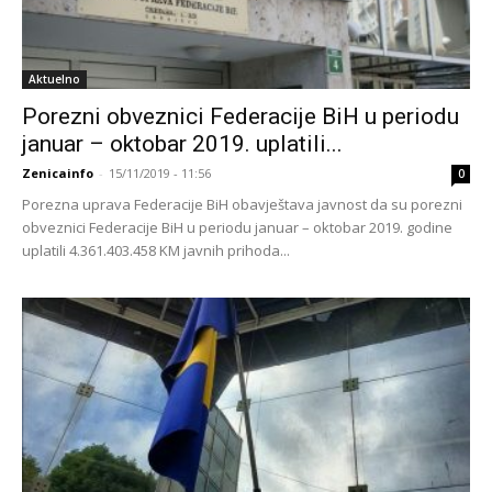
Aktuelno
Porezni obveznici Federacije BiH u periodu
januar – oktobar 2019. uplatili...
Zenicainfo
-
15/11/2019 - 11:56
0
Porezna uprava Federacije BiH obavještava javnost da su porezni
obveznici Federacije BiH u periodu januar – oktobar 2019. godine
uplatili 4.361.403.458 KM javnih prihoda...