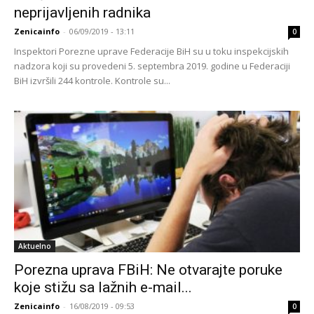
neprijavljenih radnika
Zenicainfo
-
06/09/2019 - 13:11
0
Inspektori Porezne uprave Federacije BiH su u toku inspekcijskih
nadzora koji su provedeni 5. septembra 2019. godine u Federaciji
BiH izvršili 244 kontrole. Kontrole su...
Aktuelno
Porezna uprava FBiH: Ne otvarajte poruke
koje stižu sa lažnih e-mail...
Zenicainfo
-
16/08/2019 - 09:53
0