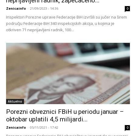
neprijavljeni radnik, zapečaćeno...
Zenicainfo
-
21/09/2023 - 14:36
0
Inspektori Porezne uprave Federacije BiH izvršili su jučer na širem
području Federacije BiH 340 inspekcijskih akcija, u kojima je
otkriven 71 neprijavljeni radnik, 100...
Aktuelno
Porezni obveznici FBiH u periodu januar –
oktobar uplatili 4,5 milijardi...
Zenicainfo
-
05/11/2021 - 17:42
0
Porezna uprava Federacije BiH obavještava javnost da su porezni