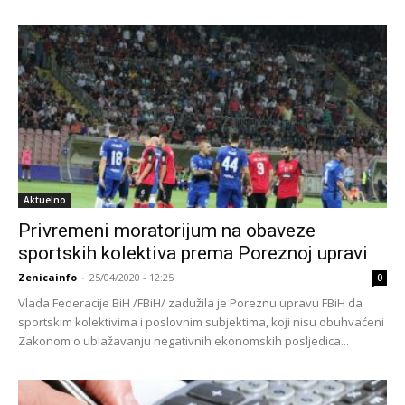
Aktuelno
Privremeni moratorijum na obaveze
sportskih kolektiva prema Poreznoj upravi
Zenicainfo
-
25/04/2020 - 12:25
0
Vlada Federacije BiH /FBiH/ zadužila je Poreznu upravu FBiH da
sportskim kolektivima i poslovnim subjektima, koji nisu obuhvaćeni
Zakonom o ublažavanju negativnih ekonomskih posljedica...