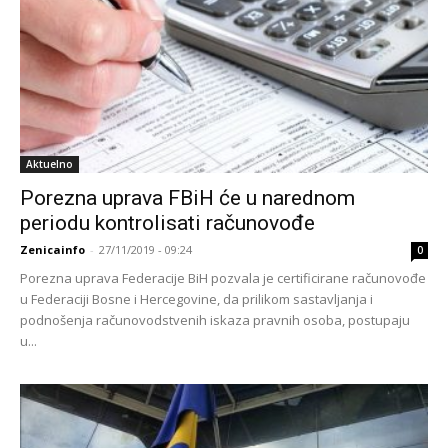
Aktuelno
Porezna uprava FBiH će u narednom
periodu kontrolisati računovođe
Zenicainfo
-
27/11/2019 - 09:24
0
Porezna uprava Federacije BiH pozvala je certificirane računovođe
u Federaciji Bosne i Hercegovine, da prilikom sastavljanja i
podnošenja računovodstvenih iskaza pravnih osoba, postupaju
u...