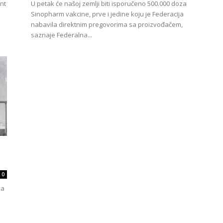
nt
U petak će našoj zemlji biti isporučeno 500.000 doza
Sinopharm vakcine, prve i jedine koju je Federacija
nabavila direktnim pregovorima sa proizvođačem,
saznaje Federalna...
0
za