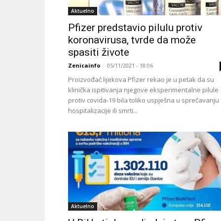
Aktuelno
Pfizer predstavio pilulu protiv
koronavirusa, tvrde da može
spasiti živote
Zenicainfo
-
05/11/2021 - 18:06
Proizvođač lijekova Pfizer rekao je u petak da su
klinička ispitivanja njegove eksperimentalne pilule
protiv covida-19 bila toliko uspješna u sprečavanju
hospitalizacije ili smrti...
Aktuelno