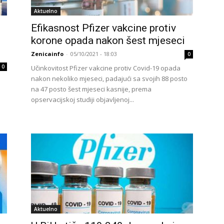
Aktuelno
Efikasnost Pfizer vakcine protiv
korone opada nakon šest mjeseci
Zenicainfo
-
05/10/2021 - 18:03
0
0
Učinkovitost Pfizer vakcine protiv Covid-19 opada
nakon nekoliko mjeseci, padajući sa svojih 88 posto
na 47 posto šest mjeseci kasnije, prema
opservacijskoj studiji objavljenoj...
Aktuelno