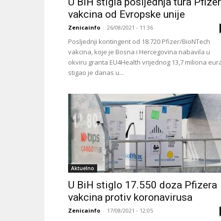
U BiH stigla posljednja tura Pfizer
vakcina od Evropske unije
Zenicainfo
-
26/08/2021 - 11:36
Posljednji kontingent od 18.720 Pfizer/BioNTech
vakcina, koje je Bosna i Hercegovina nabavila u
okviru granta EU4Health vrijednog 13,7 miliona eura
stigao je danas u...
Aktuelno
U BiH stiglo 17.550 doza Pfizera
vakcina protiv koronavirusa
Zenicainfo
-
17/08/2021 - 12:05