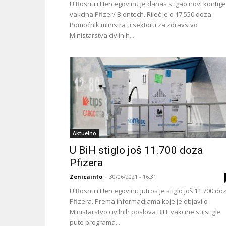
U Bosnu i Hercegovinu je danas stigao novi kontige
vakcina Pfizer/ Biontech. Riječ je o 17.550 doza.
Pomoćnik ministra u sektoru za zdravstvo
Ministarstva civilnih...
Aktuelno
U BiH stiglo još 11.700 doza
Pfizera
Zenicainfo
-
30/06/2021 - 16:31
U Bosnu i Hercegovinu jutros je stiglo još 11.700 do
Pfizera. Prema informacijama koje je objavilo
Ministarstvo civilnih poslova BiH, vakcine su stigle
pute programa...