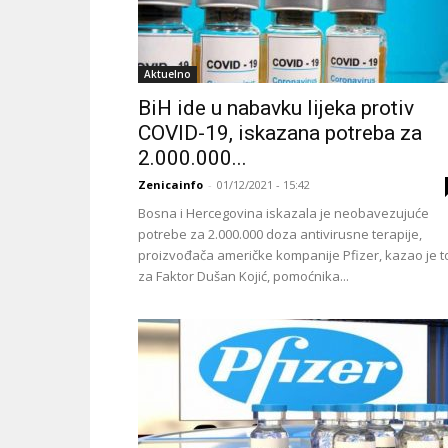
Aktuelno
BiH ide u nabavku lijeka protiv
COVID-19, iskazana potreba za
2.000.000...
Zenicainfo
-
01/12/2021 - 15:42
Bosna i Hercegovina iskazala je neobavezujuće
potrebe za 2.000.000 doza antivirusne terapije,
proizvođača američke kompanije Pfizer, kazao je t
za Faktor Dušan Kojić, pomoćnika...