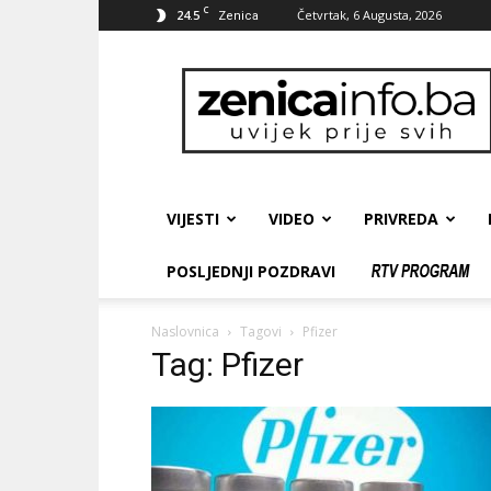
C
24.5
Četvrtak, 6 Augusta, 2026
Zenica
zenicainfo.ba
VIJESTI
VIDEO
PRIVREDA
POSLJEDNJI POZDRAVI
Naslovnica
Tagovi
Pfizer
Tag: Pfizer