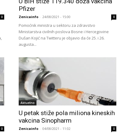
U BiH stiže 119.340 doza vakcina
Pfizer
Zenicainfo
-
24/08/2021 - 15:00
0
0
Pomoćnik ministra u sektoru za zdravstvo
Ministarstva civilnih poslova Bosne i Hercegovine
,
Dušan Kojić na Twitteru je objavio da će 25. i 26.
augusta...
Aktuelno
U petak stiže pola miliona kineskih
vakcina Sinopharm
Zenicainfo
-
04/08/2021 - 11:02
0
0