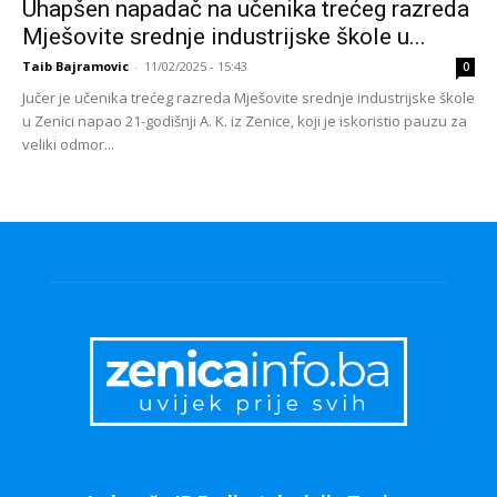
Uhapšen napadač na učenika trećeg razreda
Mješovite srednje industrijske škole u...
Taib Bajramovic
-
11/02/2025 - 15:43
0
Jučer je učenika trećeg razreda Mješovite srednje industrijske škole
u Zenici napao 21-godišnji A. K. iz Zenice, koji je iskoristio pauzu za
veliki odmor...