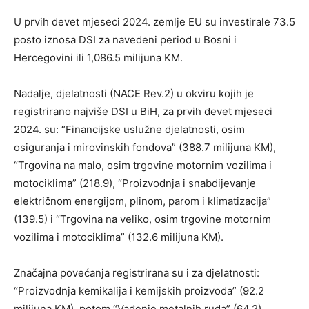
U prvih devet mjeseci 2024. zemlje EU su investirale 73.5
posto iznosa DSI za navedeni period u Bosni i
Hercegovini ili 1,086.5 milijuna KM.
Nadalje, djelatnosti (NACE Rev.2) u okviru kojih je
registrirano najviše DSI u BiH, za prvih devet mjeseci
2024. su: “Financijske uslužne djelatnosti, osim
osiguranja i mirovinskih fondova” (388.7 milijuna KM),
“Trgovina na malo, osim trgovine motornim vozilima i
motociklima” (218.9), “Proizvodnja i snabdijevanje
električnom energijom, plinom, parom i klimatizacija”
(139.5) i “Trgovina na veliko, osim trgovine motornim
vozilima i motociklima” (132.6 milijuna KM).
Značajna povećanja registrirana su i za djelatnosti:
“Proizvodnja kemikalija i kemijskih proizvoda” (92.2
milijuna KM), potom “Vađenje metalnih ruda” (64.2),