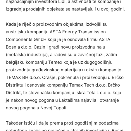
najznačajnijih investitora Lidl, a aktivnosti te kompanije i
izgradnja prodajnih objekata se nastavljaju i u ovoj godini.
Kada je riječ o proizvodnim objektima, izdvojili su
austrijsku kompaniju ASTA Energy Transmission
Components GmbH koja je je osnovala firmu ASTA
Bosnia d.o.o. Cazin i gradi novu proizvodnu halu
(metalska industrija), a radovi su u završnoj fazi, zatim
belgijsku kompaniju Temex koja je uz dugogodišnju
proizvodnju građevinskog materijala u okviru kompanije
TEMAX BH d.o.o. Orašje, pokrenula i proizvodnju u Brčko
Distriktu i osnovala kompaniju Temax Tech d.o.o. Brčko
Distrikt, te slovenačku kompaniju Iskra Tela L d.o.o. koja
je nakon novog pogona u Laktašima najavila i otvaranje
novog pogona u Novoj Topoli.
Također ističu i da je prema prošlogodišnjim podacima,
potvrđeno značajno povećanje stranih investicija u Bosni