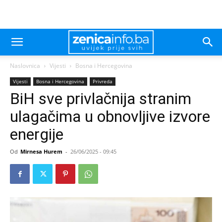
Naslovnica
Vijesti
Bosna i Hercegovina
Vijesti
Bosna i Hercegovina
Privreda
BiH sve privlačnija stranim
ulagačima u obnovljive izvore
energije
Od
Mirnesa Hurem
-
26/06/2025 - 09:45