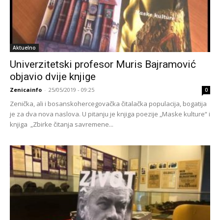
Aktuelno
Univerzitetski profesor Muris Bajramović
objavio dvije knjige
Zenicainfo
-
25/05/2019 - 09:25
0
Zenička, ali i bosanskohercegovačka čitalačka populacija, bogatija
je za dva nova naslova. U pitanju je knjiga poezije „Maske kulture“ i
knjiga „Zbirke čitanja savremene...