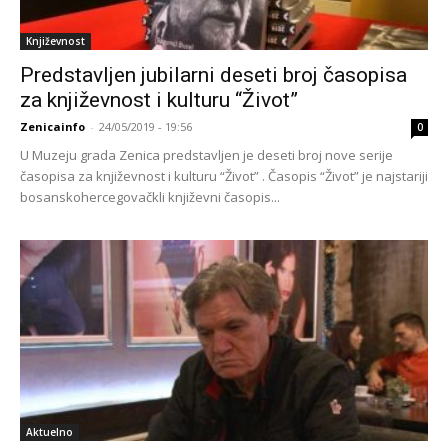
Književnost
Predstavljen jubilarni deseti broj časopisa
za književnost i kulturu “Život”
Zenicainfo
-
24/05/2019 - 19:56
0
U Muzeju grada Zenica predstavljen je deseti broj nove serije
časopisa za književnost i kulturu “Život” . Časopis “Život” je najstariji
bosanskohercegovačkli književni časopis...
Aktuelno