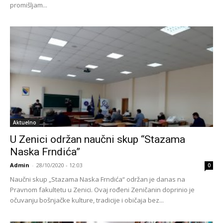
promišljam...
Aktuelno
U Zenici održan naučni skup “Stazama
Naska Frndića”
Admin
-
28/10/2020 - 12:03
0
Naučni skup „Stazama Naska Frndića“ održan je danas na
Pravnom fakultetu u Zenici. Ovaj rođeni Zeničanin doprinio je
očuvanju bošnjačke kulture, tradicije i običaja bez...