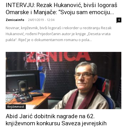
INTERVJU: Rezak Hukanović, bivši logoraš
Omarske i Manjače: “Svoju sam emociju...
Zenicainfo
-
24/01/2019 - 12:04
0
Novinar, književnik, bivši logoraš i rekorder u recitiranju Rezak
Hukanović, rođeni Prijedorčanin autor je knjige „Deseta vrata
pakla“. Riječ je o dokumentarnom romanu o pola...
Književnost
Abid Jarić dobitnik nagrade na 62.
književnom konkursu Saveza jevrejskih