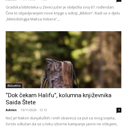
Gradska biblioteka u Zenici jučer je obilježila svoj 67. rođendan.
Čine to objavljivanjem nove knjige u ediciji „Biblion“. Radi se o djelu
„Metodologija Maksa Vebera“,...
Aktuelno
“Dok čekam Halifu”, kolumna književnika
Saida Štete
Admin
-
16/11/2020 - 12:12
0
Noć je! Nakon dunjalučkih i onih obaveza za put sa ovog svijeta,
čvrsto odlučan da se u toku izborne kampanje javno ne očitujem,