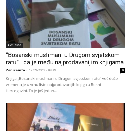
Aktuelno
“Bosanski muslimani u Drugom svjetskom
ratu” i dalje među najprodavanijim knjigama
Zenicainfo
-
12/09/2019 - 09:49
0
Knjiga „Bosanski muslimani u Drugom svjetskom ratu“ već duže
vremena je u vrhu liste najprodavanijih knjiga u Bosni i
Hercegovini. To je još jedan...