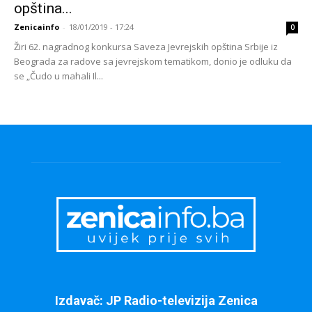
opština...
Zenicainfo
-
18/01/2019 - 17:24
0
Žiri 62. nagradnog konkursa Saveza Jevrejskih opština Srbije iz
Beograda za radove sa jevrejskom tematikom, donio je odluku da
se „Čudo u mahali Il...
Izdavač: JP Radio-televizija Zenica