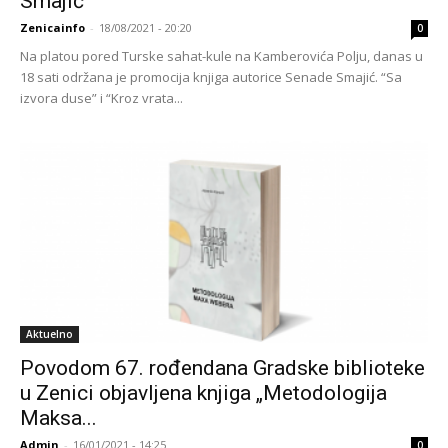
Smajić
Zenicainfo
-
18/08/2021 - 20:20
0
Na platou pored Turske sahat-kule na Kamberovića Polju, danas u
18 sati održana je promocija knjiga autorice Senade Smajić. “Sa
izvora duse” i “Kroz vrata...
Aktuelno
Povodom 67. rođendana Gradske biblioteke
u Zenici objavljena knjiga „Metodologija
Maksa...
Admin
-
16/01/2021 - 14:25
0