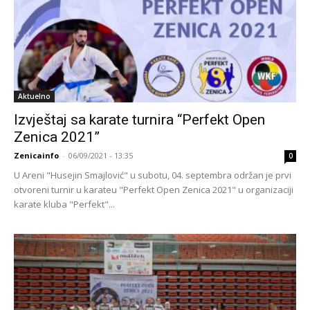
Aktuelno
Izvještaj sa karate turnira “Perfekt Open
Zenica 2021”
Zenicainfo
-
06/09/2021 - 13:35
0
U Areni "Husejin Smajlović" u subotu, 04. septembra održan je prvi
otvoreni turnir u karateu "Perfekt Open Zenica 2021" u organizaciji
karate kluba "Perfekt"...