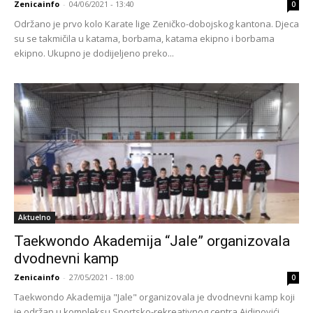
Zenicainfo
-
04/06/2021 - 13:40
0
Održano je prvo kolo Karate lige Zeničko-dobojskog kantona. Djeca
su se takmičila u katama, borbama, katama ekipno i borbama
ekipno. Ukupno je dodijeljeno preko...
Aktuelno
Taekwondo Akademija “Jale” organizovala
dvodnevni kamp
Zenicainfo
-
27/05/2021 - 18:00
0
Taekwondo Akademija "Jale" organizovala je dvodnevni kamp koji
je održan u kompleksu Sportsko-rekreativnog centra Ajdinovići.