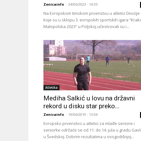
Zenicainfo
-
24/06/2023 - 14:35
Na Evropskom timskom prvenstvu u atletici Divizije 
koje su u sklopu 3. evropskih sportskih igara “Kra
Malopolska 2023” u Poljskoj učestvovali su i...
Atletika
Mediha Salkić u lovu na državni
rekord u disku star preko...
Zenicainfo
-
19/06/2019 - 13:04
Evropsko prvenstvo u atletici za mlađe seniore i
seniorke održaće se od 11. do 14. jula u gradu Gavl
u Švedskoj. Dobrim rezultatima u ovogodišnjoj...