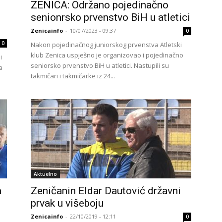
ZENICA: Održano pojedinačno
senionrsko prvenstvo BiH u atletici
Zenicainfo
-
10/07/2023 - 09:37
0
0
Nakon pojedinačnog juniorskog prvenstva Atletski
klub Zenica uspješno je organizovao i pojedinačno
i
seniorsko prvenstvo BiH u atletici. Nastupili su
a
takmičari i takmičarke iz 24...
Aktuelno
a
Zeničanin Eldar Dautović državni
u
prvak u višeboju
Zenicainfo
-
22/10/2019 - 12:11
0