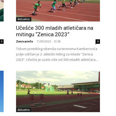
Aktuelno
Učešće 300 mladih atletičara na
mitingu “Zenica 2023”
Zenicainfo
-
11/09/2023 - 10:58
0
0
i
Tokom proteklog vikenda na terenima Kamberovića
polje održan je 2. atletski miting za mlade “Zenica
2023”. Učešće je uzelo više od 300 mladih atletičara...
Aktuelno