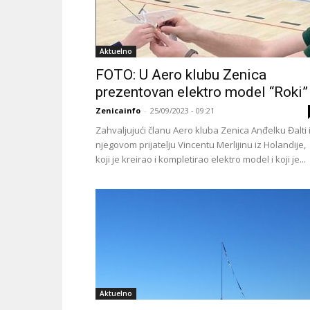
Aktuelno
FOTO: U Aero klubu Zenica
prezentovan elektro model “Roki”
Zenicainfo
-
25/09/2023 - 09:21
Zahvaljujući članu Aero kluba Zenica Anđelku Đalti 
njegovom prijatelju Vincentu Merlijinu iz Holandije,
koji je kreirao i kompletirao elektro model i koji je...
Aktuelno