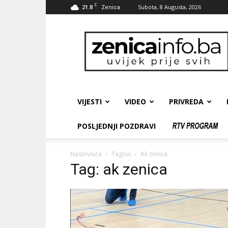
C
21.8
Subota, 8 Augusta, 2026
Zenica
zenicainfo.ba
VIJESTI
VIDEO
PRIVREDA
POSLJEDNJI POZDRAVI
Naslovnica
Tagovi
Ak zenica
Tag: ak zenica