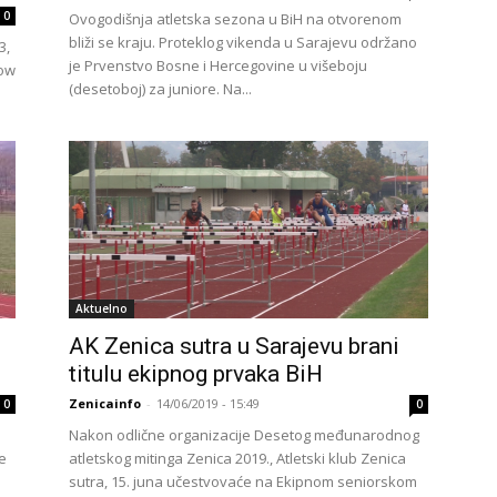
0
Ovogodišnja atletska sezona u BiH na otvorenom
bliži se kraju. Proteklog vikenda u Sarajevu održano
3,
je Prvenstvo Bosne i Hercegovine u višeboju
kow
(desetoboj) za juniore. Na...
Aktuelno
AK Zenica sutra u Sarajevu brani
titulu ekipnog prvaka BiH
Zenicainfo
-
14/06/2019 - 15:49
0
0
Nakon odlične organizacije Desetog međunarodnog
e
atletskog mitinga Zenica 2019., Atletski klub Zenica
sutra, 15. juna učestvovaće na Ekipnom seniorskom