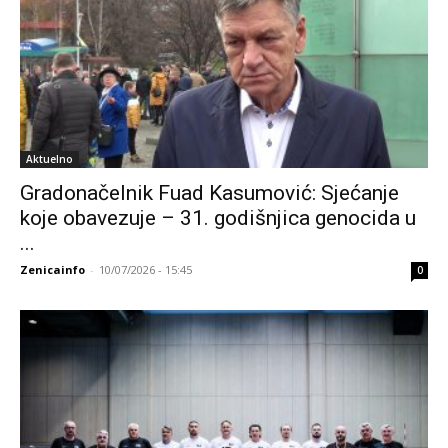
Aktuelno
Gradonačelnik Fuad Kasumović: Sjećanje
koje obavezuje – 31. godišnjica genocida u
...
Zenicainfo
-
10/07/2026 - 15:45
0