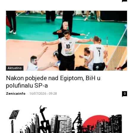
Aktuelno
Nakon pobjede nad Egiptom, BiH u
polufinalu SP-a
Zenicainfo
-
16/07/2026 - 09:28
0