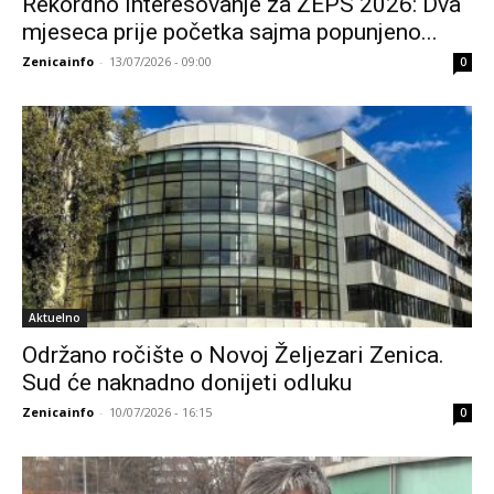
Rekordno interesovanje za ZEPS 2026: Dva
mjeseca prije početka sajma popunjeno...
Zenicainfo
-
13/07/2026 - 09:00
0
Aktuelno
Održano ročište o Novoj Željezari Zenica.
Sud će naknadno donijeti odluku
Zenicainfo
-
10/07/2026 - 16:15
0