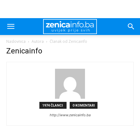
Naslovnica
Autora
Članak od Zenicainfo
Zenicainfo
1974 ČLANCI
0 KOMENTARI
http://www.zenicainfo.ba