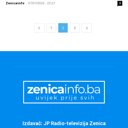
Zenicainfo
-
07/07/2026 - 23:27
0
1
2
3
Izdavač: JP Radio-televizija Zenica