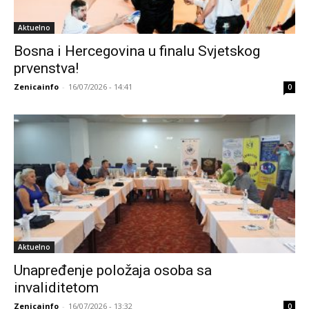
Aktuelno
Bosna i Hercegovina u finalu Svjetskog
prvenstva!
Zenicainfo
-
16/07/2026 - 14:41
0
Aktuelno
Unapređenje položaja osoba sa
invaliditetom
Zenicainfo
-
16/07/2026 - 13:32
0