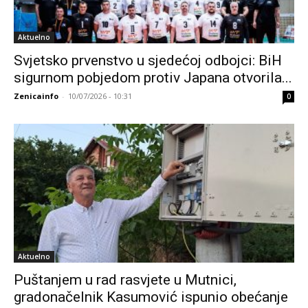
Aktuelno
Svjetsko prvenstvo u sjedećoj odbojci: BiH
sigurnom pobjedom protiv Japana otvorila...
Zenicainfo
-
10/07/2026 - 10:31
0
Aktuelno
Puštanjem u rad rasvjete u Mutnici,
gradonačelnik Kasumović ispunio obećanje