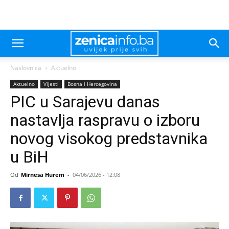
Naslovnica
Aktuelno
Aktuelno
Vijesti
Bosna i Hercegovina
PIC u Sarajevu danas
nastavlja raspravu o izboru
novog visokog predstavnika
u BiH
Od
Mirnesa Hurem
-
04/06/2026 - 12:08