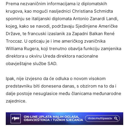
Prema nezvaničnim informacijama iz diplomatskih
krugova, kao mogući nasljednici Christiana Schmidta
spominju se italijanski diplomata Antonio Zanardi Landi,
kojeg, kako se navodi, podržavaju Sjedinjene Američke
Države, te francuski izaslanik za Zapadni Balkan René
Troccaz. U opticaju je i ime američkog zvaničnika
Williama Rugera, koji trenutno obavlja funkciju zamjenika
direktora u okviru Ureda direktora nacionalne
obavještajne službe SAD.
Ipak, nije izvjesno da će odluka o novom visokom
predstavniku biti donesena danas, s obzirom na to da i
dalje postoje nesuglasice među članicama međunarodne
zajednice.