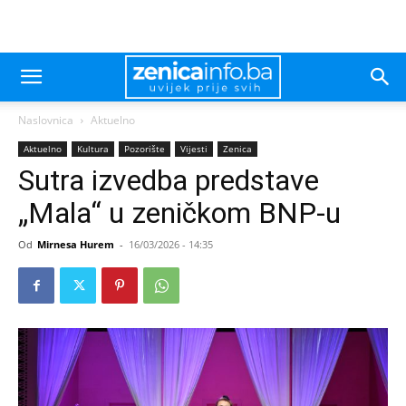
Naslovnica
Aktuelno
Aktuelno
Kultura
Pozorište
Vijesti
Zenica
Sutra izvedba predstave
„Mala“ u zeničkom BNP-u
Od
Mirnesa Hurem
-
16/03/2026 - 14:35