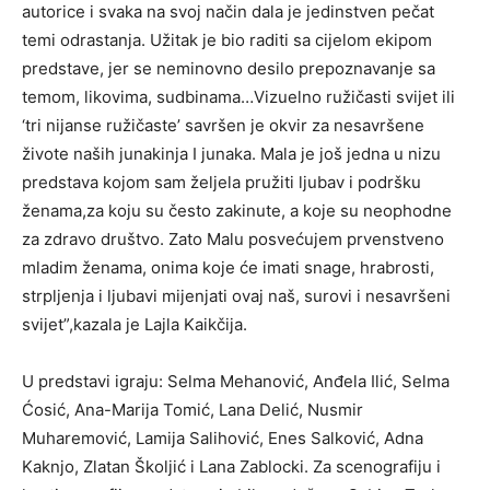
autorice i svaka na svoj način dala je jedinstven pečat
temi odrastanja. Užitak je bio raditi sa cijelom ekipom
predstave, jer se neminovno desilo prepoznavanje sa
temom, likovima, sudbinama…Vizuelno ružičasti svijet ili
‘tri nijanse ružičaste’ savršen je okvir za nesavršene
živote naših junakinja I junaka. Mala je još jedna u nizu
predstava kojom sam željela pružiti ljubav i podršku
ženama,za koju su često zakinute, a koje su neophodne
za zdravo društvo. Zato Malu posvećujem prvenstveno
mladim ženama, onima koje će imati snage, hrabrosti,
strpljenja i ljubavi mijenjati ovaj naš, surovi i nesavršeni
svijet”,kazala je Lajla Kaikčija.
U predstavi igraju: Selma Mehanović, Anđela Ilić, Selma
Ćosić, Ana-Marija Tomić, Lana Delić, Nusmir
Muharemović, Lamija Salihović, Enes Salković, Adna
Kaknjo, Zlatan Školjić i Lana Zablocki. Za scenografiju i