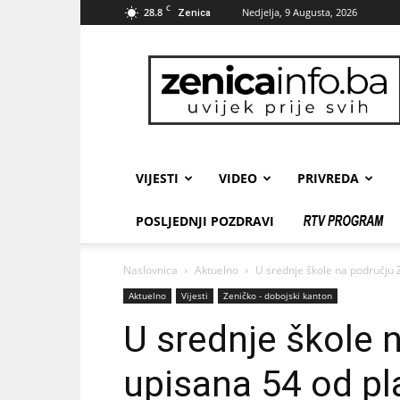
C
28.8
Nedjelja, 9 Augusta, 2026
Zenica
zenicainfo.ba
VIJESTI
VIDEO
PRIVREDA
POSLJEDNJI POZDRAVI
Naslovnica
Aktuelno
U srednje škole na području 
Aktuelno
Vijesti
Zeničko - dobojski kanton
U srednje škole 
upisana 54 od pla