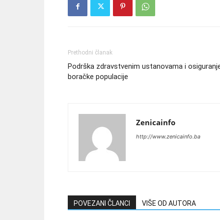
Prethodni članak
Podrška zdravstvenim ustanovama i osiguranj
boračke populacije
Zenicainfo
http://www.zenicainfo.ba
POVEZANI ČLANCI
VIŠE OD AUTORA