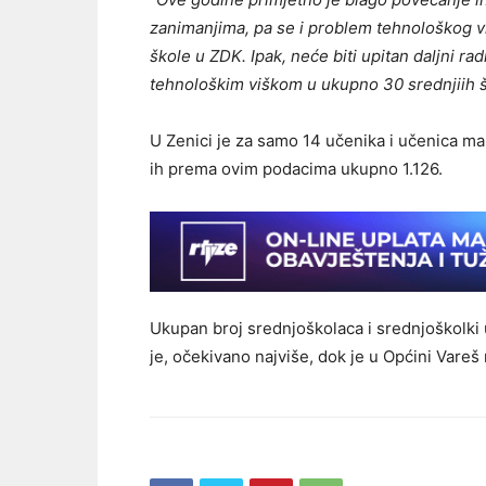
zanimanjima, pa se i problem tehnološkog v
škole u ZDK. Ipak, neće biti upitan daljni r
tehnološkim viškom u ukupno 30 srednjiih 
U Zenici je za samo 14 učenika i učenica man
ih prema ovim podacima ukupno 1.126.
Ukupan broj srednjoškolaca i srednjoškolki u
je, očekivano najviše, dok je u Općini Vareš 