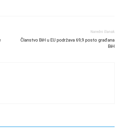
Naredni članak
e
Članstvo BiH u EU podržava 69,9 posto građana
BiH