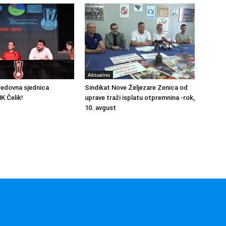
Aktuelno
redovna sjednica
Sindikat Nove Željezare Zenica od
K Čelik!
uprave traži isplatu otpremnina -rok,
10. avgust