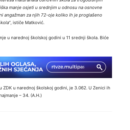
iška manje osjeti u srednjim u odnosu na osnovne
adni angažman za njih 72-oje koliko ih je proglašeno
škola
“, ističe Matković.
je u narednoj školskoj godini u 11 srednji škola. Biće
 ZDK u narednoj školskoj godini, je 3.062. U Zenici ih
najmanje – 34. (A.H.)