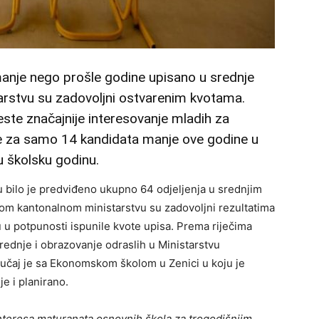
manje nego prošle godine upisano u srednje
arstvu su zadovoljni ostvarenim kvotama.
ste značajnije interesovanje mladih za
je za samo 14 kandidata manje ove godine u
 školsku godinu.
 bilo je predviđeno ukupno 64 odjeljenja u srednjim
nom kantonalnom ministarstvu su zadovoljni rezultatima
 u potpunosti ispunile kvote upisa. Prema riječima
rednje i obrazovanje odraslih u Ministarstvu
slučaj je sa Ekonomskom školom u Zenici u koju je
e i planirano.
nteresa maturanata osnovnih škola za trogodišnjim