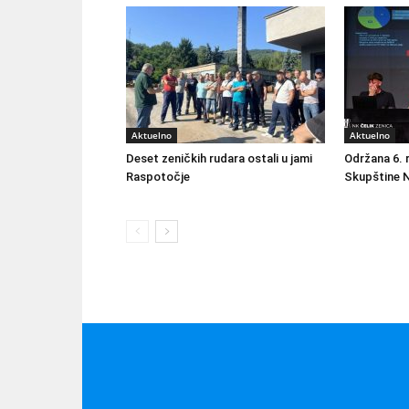
Aktuelno
Aktuelno
Deset zeničkih rudara ostali u jami
Održana 6. 
Raspotočje
Skupštine N