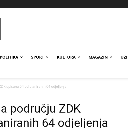
POLITIKA
SPORT
KULTURA
MAGAZIN
UŽ
ZDK upisana 54 od planiranih 64 odjeljenja
na području ZDK
niranih 64 odjeljenja