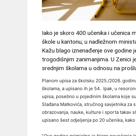
Iako je skoro 400 učenika i učenica 
škole u kantonu, u nadležnom minist
Kažu blago iznenađenje ove godine je
trogodišnjim zanimanjima. U Zenici 
srednjim školama u odnosu na prošlu
Planom upisa za školsku 2025./2026. godinu
školama, a upisano ih je 54. Ipak, u resoro
upisa, posebno u pojedinim školama koje su
Slađana Matkovića, stručnog savjetnika za s
obrazovanja, nauke, kulture i sporta takav 
upisano šest odjeljenja po 20 učenika, kako j
“
Ove godine primjetno je blago povećanje i