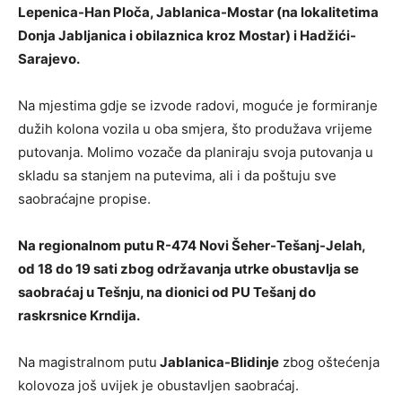
Lepenica-Han Ploča, Jablanica-Mostar (na lokalitetima
Donja Jabljanica i obilaznica kroz Mostar) i Hadžići-
Sarajevo.
Na mjestima gdje se izvode radovi, moguće je formiranje
dužih kolona vozila u oba smjera, što produžava vrijeme
putovanja. Molimo vozače da planiraju svoja putovanja u
skladu sa stanjem na putevima, ali i da poštuju sve
saobraćajne propise.
Na regionalnom putu R-474 Novi Šeher-Tešanj-Jelah,
od 18 do 19 sati zbog održavanja utrke obustavlja se
saobraćaj u Tešnju, na dionici od PU Tešanj do
raskrsnice Krndija.
Na magistralnom putu
Jablanica-Blidinje
zbog oštećenja
kolovoza još uvijek je obustavljen saobraćaj.