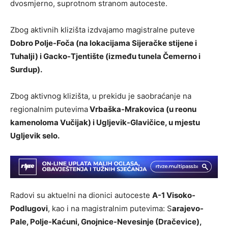
dvosmjerno, suprotnom stranom autoceste.
Zbog aktivnih klizišta izdvajamo magistralne puteve
Dobro Polje-Foča (na lokacijama Sijeračke stijene i
Tuhalji) i Gacko-Tjentište (između tunela Čemerno i
Surdup).
Zbog aktivnog klizišta, u prekidu je saobraćanje na
regionalnim putevima
Vrbaška-Mrakovica (u reonu
kamenoloma Vučijak) i Ugljevik-Glavičice, u mjestu
Ugljevik selo.
Radovi su aktuelni na dionici autoceste
A-1 Visoko-
Podlugovi
, kao i na magistralnim putevima: S
arajevo-
Pale, Polje-Kaćuni, Gnojnice-Nevesinje (Dračevice),