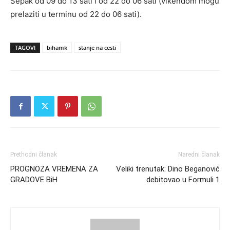
Šepak od 09 do 13 sati i od 22 do 06 sati (vikendom mogu
prelaziti u terminu od 22 do 06 sati).
TAGOVI
bihamk
stanje na cesti
Prethodni članak
Naredni članak
PROGNOZA VREMENA ZA
Veliki trenutak: Dino Beganović
GRADOVE BiH
debitovao u Formuli 1