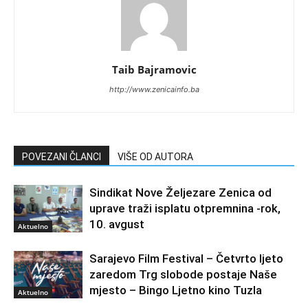
Taib Bajramovic
http://www.zenicainfo.ba
POVEZANI ČLANCI
VIŠE OD AUTORA
Sindikat Nove Željezare Zenica od
uprave traži isplatu otpremnina -rok,
10. avgust
Aktuelno
Sarajevo Film Festival – Četvrto ljeto
zaredom Trg slobode postaje Naše
mjesto – Bingo Ljetno kino Tuzla
Aktuelno