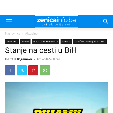
Naslovnica
Aktuelno
Aktuelno
Vijesti
Bosna i Hercegovina
Zenica
Zeničko - dobojski kanton
Stanje na cesti u BiH
Od
Taib Bajramovic
-
12/04/2025 - 08:49