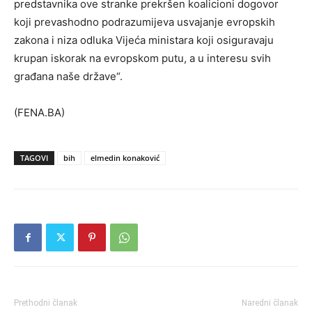
predstavnika ove stranke prekršen koalicioni dogovor
koji prevashodno podrazumijeva usvajanje evropskih
zakona i niza odluka Vijeća ministara koji osiguravaju
krupan iskorak na evropskom putu, a u interesu svih
građana naše države“.
(FENA.BA)
TAGOVI
bih
elmedin konaković
Prethodni članak
Naredni članak