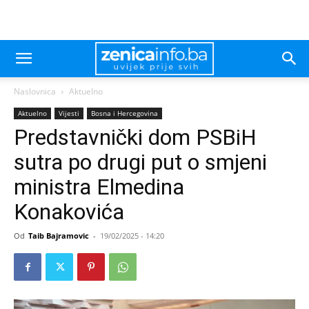
Naslovnica
Aktuelno
Aktuelno
Vijesti
Bosna i Hercegovina
Predstavnički dom PSBiH
sutra po drugi put o smjeni
ministra Elmedina
Konakovića
Od
Taib Bajramovic
-
19/02/2025 - 14:20