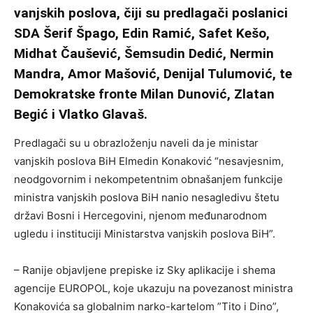
vanjskih poslova, čiji su predlagači poslanici
SDA Šerif Špago, Edin Ramić, Safet Kešo,
Midhat Čaušević, Šemsudin Dedić, Nermin
Mandra, Amor Mašović, Denijal Tulumović, te
Demokratske fronte Milan Dunović, Zlatan
Begić i Vlatko Glavaš.
Predlagači su u obrazloženju naveli da je ministar
vanjskih poslova BiH Elmedin Konaković “nesavjesnim,
neodgovornim i nekompetentnim obnašanjem funkcije
ministra vanjskih poslova BiH nanio nesagledivu štetu
državi Bosni i Hercegovini, njenom međunarodnom
ugledu i instituciji Ministarstva vanjskih poslova BiH”.
– Ranije objavljene prepiske iz Sky aplikacije i shema
agencije EUROPOL, koje ukazuju na povezanost ministra
Konakovića sa globalnim narko-kartelom ”Tito i Dino”,