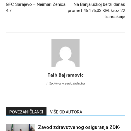
GFC Sarajevo – Neimari Zenica
Na Banjalučkoj berzi danas
4:7
promet 46.176,03 KM, kroz 22
transakcije
Taib Bajramovic
http://www.zenicainfo.ba
POVEZANI ČLANCI
VIŠE OD AUTORA
Zavod zdravstvenog osiguranja ZDK-