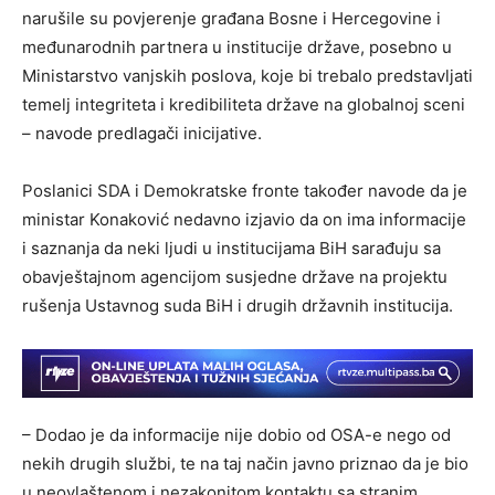
narušile su povjerenje građana Bosne i Hercegovine i
međunarodnih partnera u institucije države, posebno u
Ministarstvo vanjskih poslova, koje bi trebalo predstavljati
temelj integriteta i kredibiliteta države na globalnoj sceni
– navode predlagači inicijative.
Poslanici SDA i Demokratske fronte također navode da je
ministar Konaković nedavno izjavio da on ima informacije
i saznanja da neki ljudi u institucijama BiH sarađuju sa
obavještajnom agencijom susjedne države na projektu
rušenja Ustavnog suda BiH i drugih državnih institucija.
– Dodao je da informacije nije dobio od OSA-e nego od
nekih drugih službi, te na taj način javno priznao da je bio
u neovlaštenom i nezakonitom kontaktu sa stranim