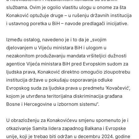
službama. Ovim je ogolio vlastitu ulogu u onome za šta
Konaković optužuje druge – u rušenju državnih institucija
i ustavnog poretka u BiH – navode predlagači inicijative.
Između ostalog, navedeno je i to da je „svojim
djelovanjem u Vijeću ministara BiH i ulogom u
nezakonitom produžavanju mandata vršiteljici dužnosti
agentice Vijeća ministara BiH pred Evropskim sudom za
ljudska prava, Konaković direktno omogućio zloupotrebu
institucija države u pokušaju osporavanja odluke
Evropskog suda za ljudska prava u predmetu ‘Kovačević’,
kojom je utvrđena teritorijalna diskriminacija građana
Bosne i Hercegovine u izbornom sistemu“.
U obrazloženju za Konakovićevu smjenu spomenuto je i
otkazivanje Samita lidera zapadnog Balkana i Evropske
unije, koji je trebao biti održan u decembru 2024. godine