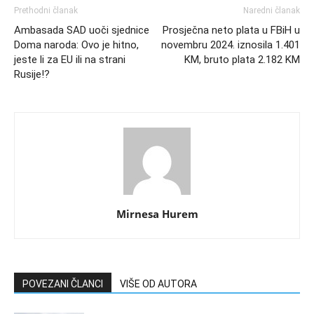
Prethodni članak
Naredni članak
Ambasada SAD uoči sjednice
Prosječna neto plata u FBiH u
Doma naroda: Ovo je hitno,
novembru 2024. iznosila 1.401
jeste li za EU ili na strani
KM, bruto plata 2.182 KM
Rusije!?
Mirnesa Hurem
POVEZANI ČLANCI
VIŠE OD AUTORA