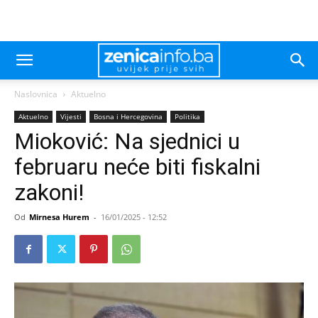
Naslovnica
Aktuelno
Aktuelno
Vijesti
Bosna i Hercegovina
Politika
Mioković: Na sjednici u
februaru neće biti fiskalni
zakoni!
Od
Mirnesa Hurem
-
16/01/2025 - 12:52