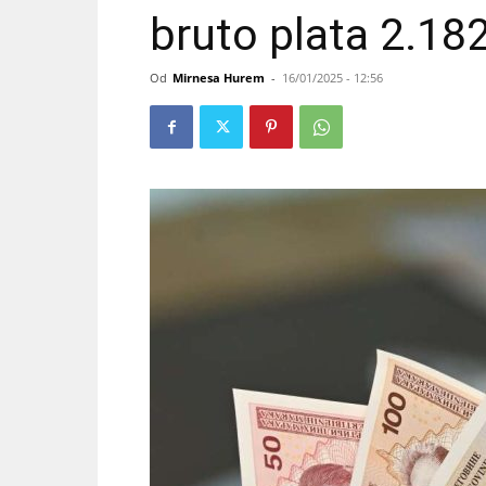
bruto plata 2.18
Od
Mirnesa Hurem
-
16/01/2025 - 12:56