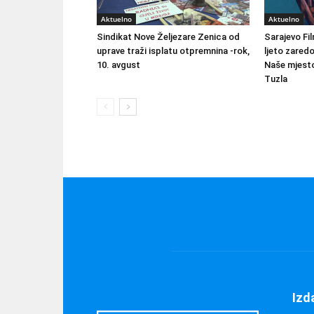
Aktuelno
Aktuelno
Sindikat Nove Željezare Zenica od
Sarajevo Fil
uprave traži isplatu otpremnina -rok,
ljeto zared
10. avgust
Naše mjesto
Tuzla
Izd