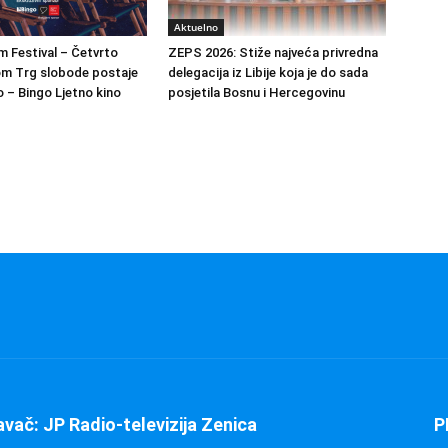
Aktuelno
m Festival – Četvrto
ZEPS 2026: Stiže najveća privredna
om Trg slobode postaje
delegacija iz Libije koja je do sada
 – Bingo Ljetno kino
posjetila Bosnu i Hercegovinu
avač: JP Radio-televizija Zenica
P