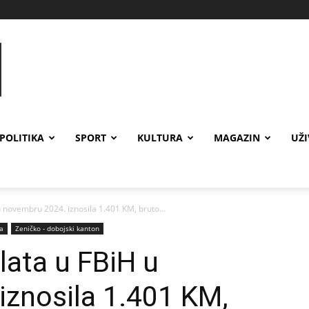
POLITIKA
SPORT
KULTURA
MAGAZIN
UŽ
 novembru 2024. iznosila 1.401 KM, bruto...
a
Zeničko - dobojski kanton
lata u FBiH u
iznosila 1.401 KM,