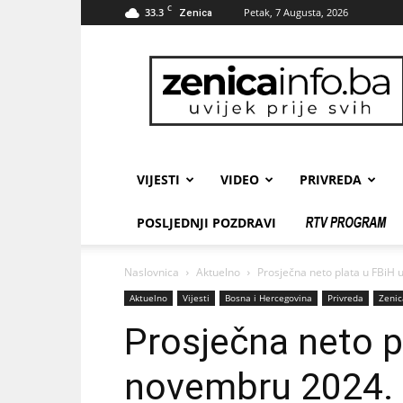
C
33.3
Petak, 7 Augusta, 2026
Zenica
zenicainfo.ba
VIJESTI
VIDEO
PRIVREDA
POSLJEDNJI POZDRAVI
Naslovnica
Aktuelno
Prosječna neto plata u FBiH u
Aktuelno
Vijesti
Bosna i Hercegovina
Privreda
Zenic
Prosječna neto p
novembru 2024. 