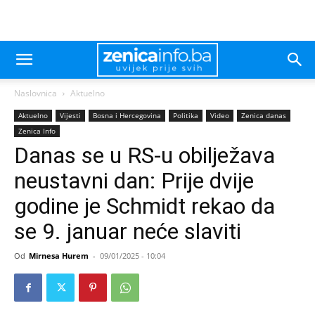
Naslovnica
Aktuelno
Aktuelno
Vijesti
Bosna i Hercegovina
Politika
Video
Zenica danas
Zenica Info
Danas se u RS-u obilježava
neustavni dan: Prije dvije
godine je Schmidt rekao da
se 9. januar neće slaviti
Od
Mirnesa Hurem
-
09/01/2025 - 10:04