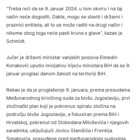
“Treba reći da se 9. januar 2024. u tom okviru i na taj
način neće dogoditi. Dakle, mogu se slaviti i državni i
praznici entiteta, ali to se može raditi na drugi način i
nikome zbog toga neće pasti kruna s glave”, kazao je
Schmidt.
Jučer je državni ministar vanjskih poslova Elmedin
Konaković uputio inicijativu Vijeću ministara BiH da se 9.
januar proglasi danom žalosti na teritoriji BiH.
Rekao je da je proglašenje 9. januara, prema presudama
Međunarodnog krivičnog suda za bivšu Jugoslaviju, prvi
zločinački plan koji je pokrenuo spiralu zločina na
području bivše Jugoslavije, a fokusiran prema BiH i
Hrvatskoj, pokrenut od Slobodana Miloševića i njegovih
saradnika, uključujući Jovicu Stanišića i Frenkija
Simatovića, presuđene pred međunarodnim sudovima,