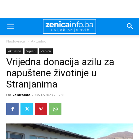
Naslovnica
Aktuelno
Aktuelno
Vijesti
Zenica
Vrijedna donacija azilu za
napuštene životinje u
Stranjanima
Od
Zenicainfo
-
08/12/2023 - 16:36