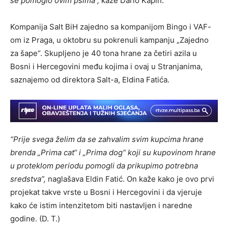
se pomoglo ovim psima“,
kaže Dario Kapin.
Kompanija Salt BiH zajedno sa kompanijom Bingo i VAF-
om iz Praga, u oktobru su pokrenuli kampanju „Zajedno
za šape“. Skupljeno je 40 tona hrane za četiri azila u
Bosni i Hercegovini među kojima i ovaj u Stranjanima,
saznajemo od direktora Salt-a, Eldina Fatića.
“Prije svega želim da se zahvalim svim kupcima hrane
brenda „Prima cat“ i „Prima dog“ koji su kupovinom hrane
u proteklom periodu pomogli da prikupimo potrebna
sredstva”,
naglašava Eldin Fatić. On kaže kako je ovo prvi
projekat takve vrste u Bosni i Hercegovini i da vjeruje
kako će istim intenzitetom biti nastavljen i naredne
godine. (D. T.)