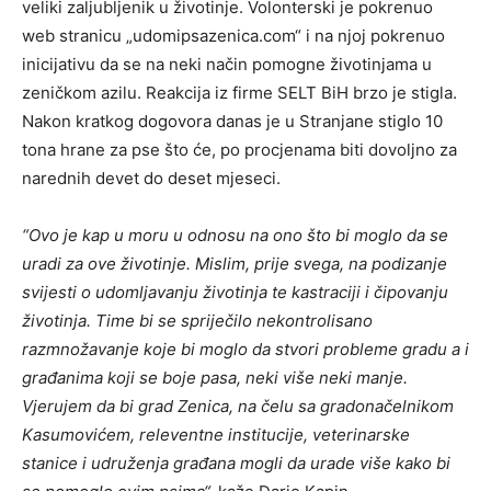
veliki zaljubljenik u životinje. Volonterski je pokrenuo
web stranicu „udomipsazenica.com“ i na njoj pokrenuo
inicijativu da se na neki način pomogne životinjama u
zeničkom azilu. Reakcija iz firme SELT BiH brzo je stigla.
Nakon kratkog dogovora danas je u Stranjane stiglo 10
tona hrane za pse što će, po procjenama biti dovoljno za
narednih devet do deset mjeseci.
“Ovo je kap u moru u odnosu na ono što bi moglo da se
uradi za ove životinje. Mislim, prije svega, na podizanje
svijesti o udomljavanju životinja te kastraciji i čipovanju
životinja. Time bi se spriječilo nekontrolisano
razmnožavanje koje bi moglo da stvori probleme gradu a i
građanima koji se boje pasa, neki više neki manje.
Vjerujem da bi grad Zenica, na čelu sa gradonačelnikom
Kasumovićem, releventne institucije, veterinarske
stanice i udruženja građana mogli da urade više kako bi