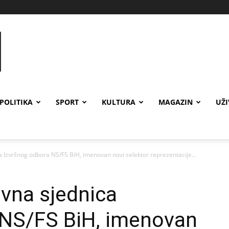
POLITIKA
SPORT
KULTURA
MAGAZIN
UŽ
 Izvršnog odbora NS/FS BiH, imenovan novi selektor reprezentacije...
vna sjednica
 NS/FS BiH, imenovan