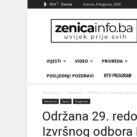
C
19.4
Subota, 8 Augusta, 2026
Zenica
zenicainfo.ba
VIJESTI
VIDEO
PRIVREDA
POSLJEDNJI POZDRAVI
Naslovnica
Aktuelno
Održana 29. redovna sjednica
Aktuelno
Sport
Nogomet
Održana 29. redo
Izvršnog odbora