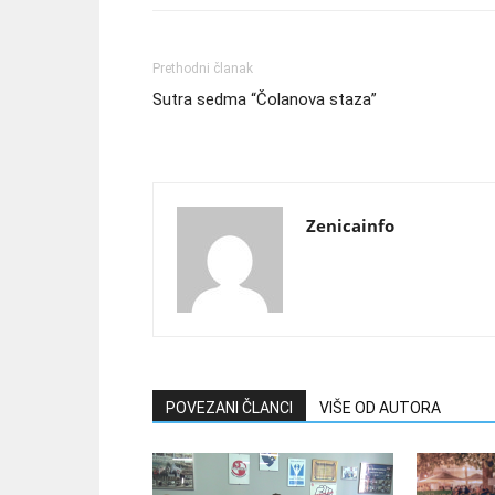
Prethodni članak
Sutra sedma “Čolanova staza”
Zenicainfo
POVEZANI ČLANCI
VIŠE OD AUTORA