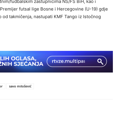
etnim/fudbalskim zastupnicima NS/FS BiH, kao i
Premijer futsal lige Bosne i Hercegovine (U-19) gdje
ao od takmičenja, nastupati KMF Tango iz Istočnog
or
savo milošević