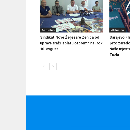
Aktuelno
Aktuelno
Sindikat Nove Željezare Zenica od
Sarajevo Fil
uprave traži isplatu otpremnina -rok,
ljeto zared
10. avgust
Naše mjesto
Tuzla