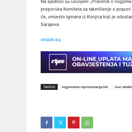
Na sjednici su usvojeni „Pravilnik o nogom
preporuka Komiteta za takmičenje o popuni 
će, umjesto Igmana iz Konjica koji je odust
Sarajeva.
nfsbih.ba
TAGOVI
nogometna reprezentacija bih
novi selekt