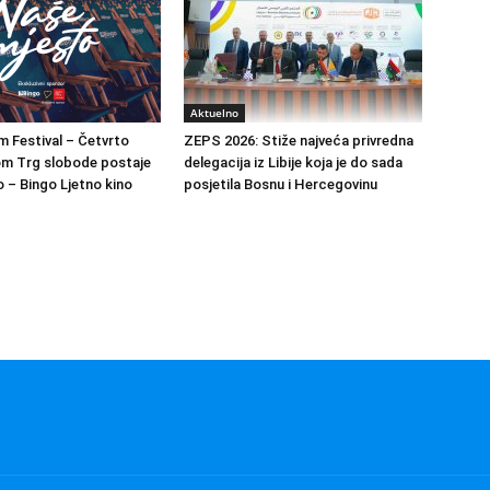
Aktuelno
m Festival – Četvrto
ZEPS 2026: Stiže najveća privredna
om Trg slobode postaje
delegacija iz Libije koja je do sada
 – Bingo Ljetno kino
posjetila Bosnu i Hercegovinu