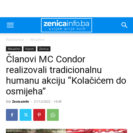
Naslovnica
Aktuelno
Aktuelno
Vijesti
Zenica
Članovi MC Condor
realizovali tradicionalnu
humanu akciju “Kolačićem do
osmijeha”
Od
Zenicainfo
-
21/12/2022 - 14:08