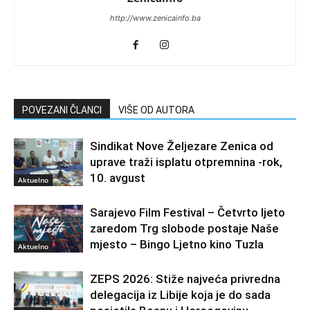
http://www.zenicainfo.ba
POVEZANI ČLANCI
VIŠE OD AUTORA
Sindikat Nove Željezare Zenica od
uprave traži isplatu otpremnina -rok,
10. avgust
Aktuelno
Sarajevo Film Festival – Četvrto ljeto
zaredom Trg slobode postaje Naše
mjesto – Bingo Ljetno kino Tuzla
Aktuelno
ZEPS 2026: Stiže najveća privredna
delegacija iz Libije koja je do sada