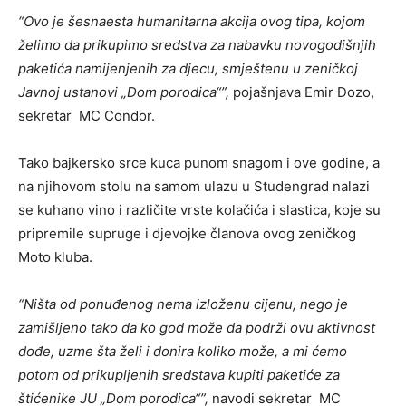
“Ovo je šesnaesta humanitarna akcija ovog tipa, kojom
želimo da prikupimo sredstva za nabavku novogodišnjih
paketića namijenjenih za djecu, smještenu u zeničkoj
Javnoj ustanovi „Dom porodica“”,
pojašnjava Emir Đozo,
sekretar MC Condor.
Tako bajkersko srce kuca punom snagom i ove godine, a
na njihovom stolu na samom ulazu u Studengrad nalazi
se kuhano vino i različite vrste kolačića i slastica, koje su
pripremile supruge i djevojke članova ovog zeničkog
Moto kluba.
“Ništa od ponuđenog nema izloženu cijenu, nego je
zamišljeno tako da ko god može da podrži ovu aktivnost
dođe, uzme šta želi i donira koliko može, a mi ćemo
potom od prikupljenih sredstava kupiti paketiće za
štićenike JU „Dom porodica“”,
navodi sekretar MC