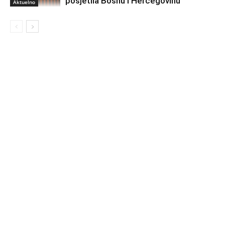
posjetila Bosnu i Hercegovinu
Aktuelno